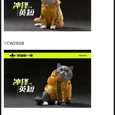
▽CW2301B