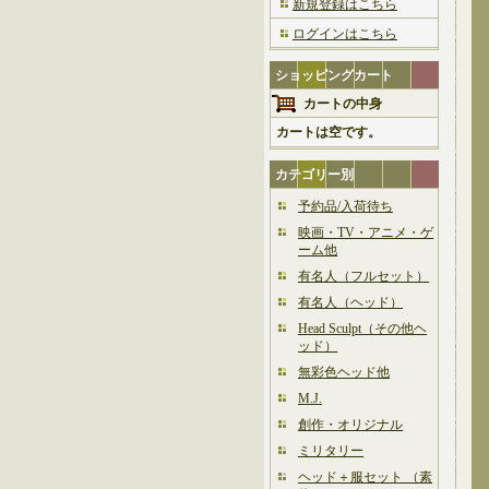
新規登録はこちら
ログインはこちら
ショッピングカート
カートの中身
カートは空です。
カテゴリー別
予約品/入荷待ち
映画・TV・アニメ・ゲ
ーム他
有名人（フルセット）
有名人（ヘッド）
Head Sculpt（その他ヘ
ッド）
無彩色ヘッド他
M.J.
創作・オリジナル
ミリタリー
ヘッド＋服セット （素