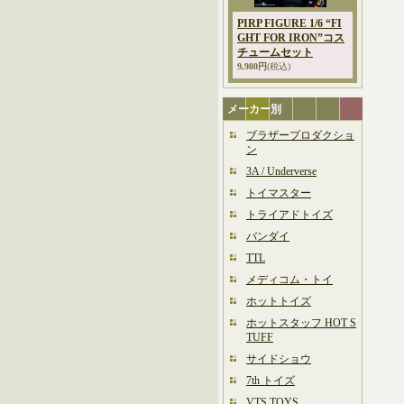
PIRP FIGURE 1/6 “FI
GHT FOR IRON”コス
チュームセット
9,980円
(税込)
メーカー別
ブラザープロダクショ
ン
3A / Underverse
トイマスター
トライアドトイズ
バンダイ
TTL
メディコム・トイ
ホットトイズ
ホットスタッフ HOT S
TUFF
サイドショウ
7th トイズ
VTS TOYS