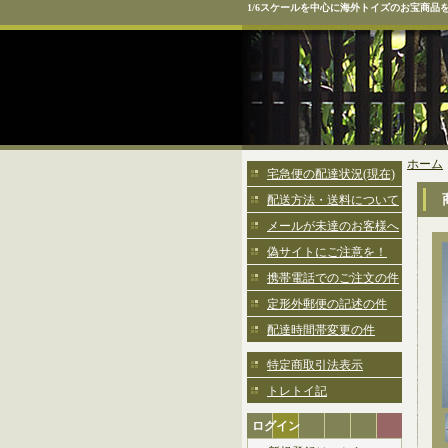
1/6スケールを中心に海外トイズのお宝商品
ホーム
宅急便の配達状況(現在)
配送方法・送料について
メールが未達のお客様へ
偽サイトにご注意を！
携帯電話でのご注文の件
定形外郵便の記述の件
配達時間帯変更の件
特定商取引法表示
トレトイ記
ログイン