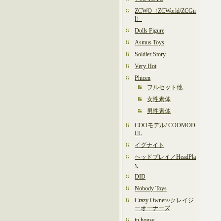
ZCWO（ZCWorld/ZCGir
l）
Dolls Figure
Asmus Toys
Soldier Story
Very Hot
Phicen
フルセット他
女性素体
男性素体
COOモデル/ COOMOD
EL
イグナイト
ヘッドプレイ／HeadPla
y
DID
Nobody Toys
Crazy Owners/クレイジ
ーオーナーズ
in house