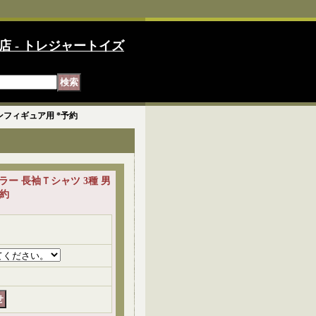
店 - トレジャートイズ
ョンフィギュア用 *予約
カラー 長袖Ｔシャツ 3種 男
予約