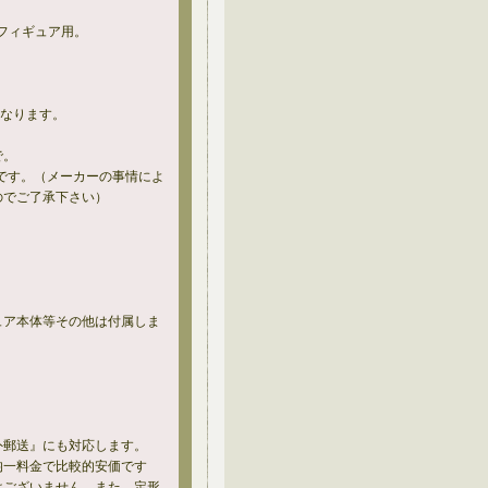
ンフィギュア用。
なります。
で。
です。（メーカーの事情によ
のでご了承下さい）
ュア本体等その他は付属しま
外郵送』にも対応します。
均一料金で比較的安価です
はございません。また、定形