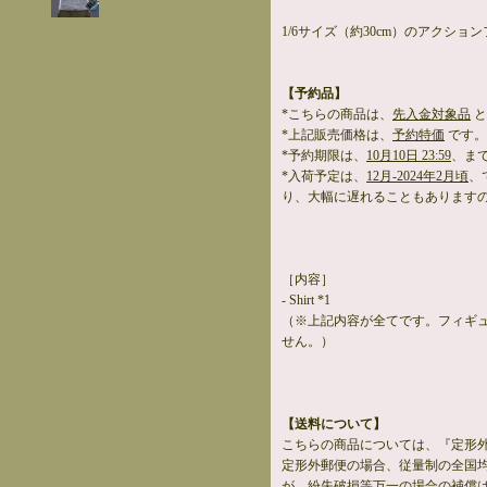
1/6サイズ（約30cm）のアクショ
【予約品】
*こちらの商品は、
先入金対象品
と
*上記販売価格は、
予約特価
です。
*予約期限は、
10月10日 23:59
、ま
*入荷予定は、
12月-2024年2月頃
、
り、大幅に遅れることもあります
［内容］
- Shirt *1
（※上記内容が全てです。フィギ
せん。）
【送料について】
こちらの商品については、『定形
定形外郵便の場合、従量制の全国
が、紛失破損等万一の場合の補償