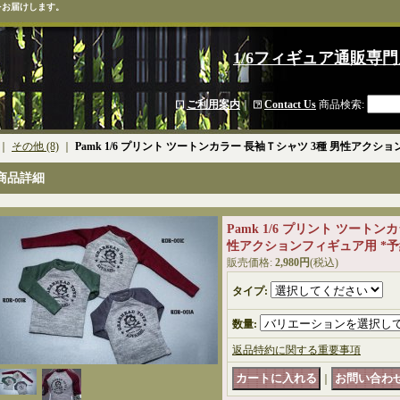
をお届けします。
1/6フィギュア通販専門
ご利用案内
｜
Contact Us
商品検索
:
｜
その他 (8)
｜
Pamk 1/6 プリント ツートンカラー 長袖Ｔシャツ 3種 男性アクシ
商品詳細
Pamk 1/6 プリント ツートン
性アクションフィギュア用 *
販売価格
:
2,980円
(税込)
タイプ
:
数量
:
返品特約に関する重要事項
｜