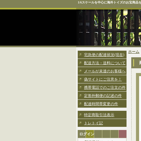
1/6スケールを中心に海外トイズのお宝商品
ホーム
宅急便の配達状況(現在)
配送方法・送料について
メールが未達のお客様へ
偽サイトにご注意を！
携帯電話でのご注文の件
定形外郵便の記述の件
配達時間帯変更の件
特定商取引法表示
トレトイ記
ログイン