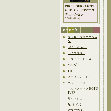
PIRP FIGURE 1/6 “FI
GHT FOR IRON”コス
チュームセット
9,980円
(税込)
メーカー別
ブラザープロダクショ
ン
3A / Underverse
トイマスター
トライアドトイズ
バンダイ
TTL
メディコム・トイ
ホットトイズ
ホットスタッフ HOT S
TUFF
サイドショウ
7th トイズ
VTS TOYS