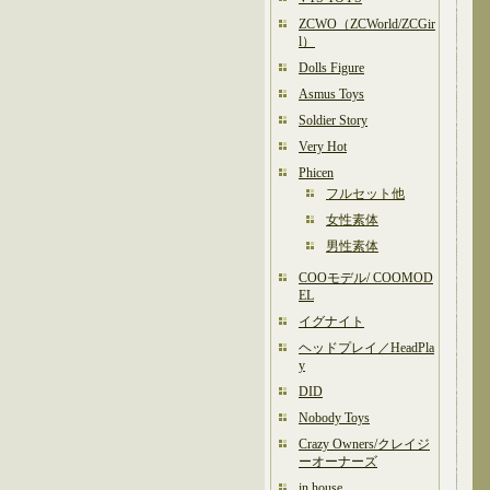
ZCWO（ZCWorld/ZCGir
l）
Dolls Figure
Asmus Toys
Soldier Story
Very Hot
Phicen
フルセット他
女性素体
男性素体
COOモデル/ COOMOD
EL
イグナイト
ヘッドプレイ／HeadPla
y
DID
Nobody Toys
Crazy Owners/クレイジ
ーオーナーズ
in house