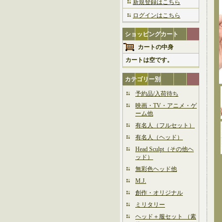
新規登録はこちら
ログインはこちら
ショッピングカート
カートの中身
カートは空です。
カテゴリー別
予約品/入荷待ち
映画・TV・アニメ・ゲ
ーム他
有名人（フルセット）
有名人（ヘッド）
Head Sculpt（その他ヘ
ッド）
無彩色ヘッド他
M.J.
創作・オリジナル
ミリタリー
ヘッド＋服セット （素