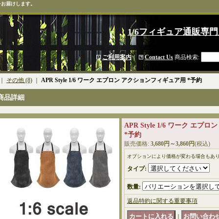
をお届けします。
1/6フィギュア通販専門
ご利用案内
｜
Contact Us
商品検索
:
｜
その他 (8)
｜
APR Style 1/6 ワーク エプロン アクションフィギュア用 *予約
商品詳細
APR Style 1/6 ワーク 
*予約
販売価格
:
3,680円～3,860円
(税込)
オプションにより価格が変わる場合もあ
タイプ
:
数量
:
返品特約に関する重要事項
｜