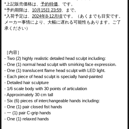
*上記販売価格は、
予約特価
、です。
*予約期限は、
10月15日 23:59
、まで。
*入荷予定は、
2024年8-12月頃
です。（あくまでも目安です。
メーカー事情により、大幅に遅れる可能性もあります。ご了
承ください）
［内容］
- Two (2) highly realistic detailed head sculpt including:
- One (1) normal head sculpt with smirking face expression.
- One (1) translucent flame head sculpt with LED light.
- Each piece of head sculpt is specially hand-painted
- Detailed hair sculpture
- 1/6 scale body with 30 points of articulation
- Approximately 30 cm tall
- Six (6) pieces of interchangeable hands including:
- One (1) pair closed fist hands
- 一 (1) pair C-grip hands
- One (1) relaxed hands