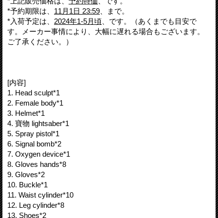
*上記販売価格は、
予約特価
、です。
*予約期限は、
11月1日 23:59
、まで。
*入荷予定は、
2024年1-5月頃
、です。（あくまでも目安で
す。メーカー事情により、大幅に遅れる場合もございます。
ご了承ください。）
[内容]
1. Head sculpt*1
2. Female body*1
3. Helmet*1
4. 寶物 lightsaber*1
5. Spray pistol*1
6. Signal bomb*2
7. Oxygen device*1
8. Gloves hands*8
9. Gloves*2
10. Buckle*1
11. Waist cylinder*10
12. Leg cylinder*8
13. Shoes*2