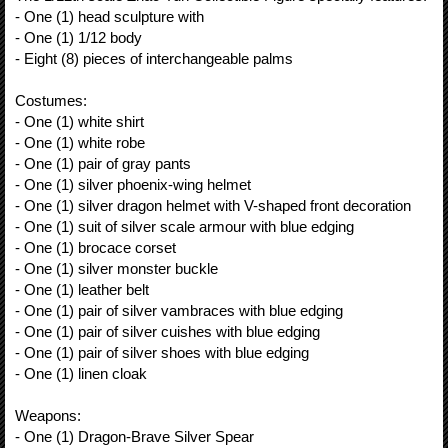
- One (1) head sculpture with
- One (1) 1/12 body
- Eight (8) pieces of interchangeable palms
Costumes:
- One (1) white shirt
- One (1) white robe
- One (1) pair of gray pants
- One (1) silver phoenix-wing helmet
- One (1) silver dragon helmet with V-shaped front decoration
- One (1) suit of silver scale armour with blue edging
- One (1) brocace corset
- One (1) silver monster buckle
- One (1) leather belt
- One (1) pair of silver vambraces with blue edging
- One (1) pair of silver cuishes with blue edging
- One (1) pair of silver shoes with blue edging
- One (1) linen cloak
Weapons:
- One (1) Dragon-Brave Silver Spear