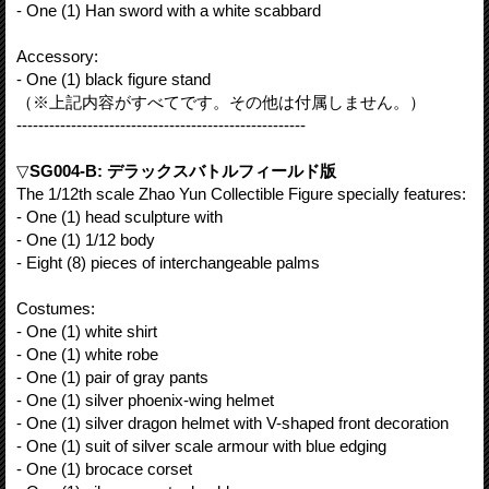
- One (1) Han sword with a white scabbard
Accessory:
- One (1) black figure stand
（※上記内容がすべてです。その他は付属しません。）
-----------------------------------------------------
▽
SG004-B: デラックスバトルフィールド版
The 1/12th scale Zhao Yun Collectible Figure specially features:
- One (1) head sculpture with
- One (1) 1/12 body
- Eight (8) pieces of interchangeable palms
Costumes:
- One (1) white shirt
- One (1) white robe
- One (1) pair of gray pants
- One (1) silver phoenix-wing helmet
- One (1) silver dragon helmet with V-shaped front decoration
- One (1) suit of silver scale armour with blue edging
- One (1) brocace corset