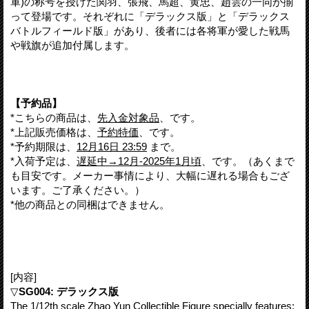
軍)の称号を授けた関羽、張飛、馬超、黄忠、趙雲の一同が揃
って登場です。それぞれに「デラックス版」と「デラックス
バトルフィールド版」があり、後者には各将軍が愛した戦馬
や戦旗が追加付属します。
【予約品】
*こちらの商品は、
先入金対象品
、です。
*上記販売価格は、
予約特価
、です。
*予約期限は、
12月16日 23:59
まで。
*入荷予定は、
遅延中→12月-2025年1月頃
、です。（あくまで
も目安です。メーカー事情により、大幅に遅れる場合もござ
います。ご了承ください。）
*他の商品との同梱はできません。
[内容]
▽
SG004: デラックス版
The 1/12th scale Zhao Yun Collectible Figure specially features: