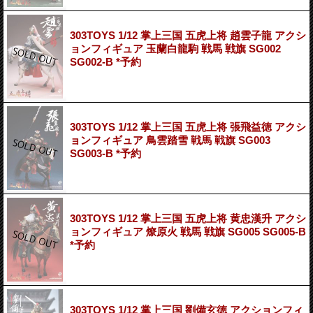
303TOYS 1/12 掌上三国 五虎上将 趙雲子龍 アクシ
ョンフィギュア 玉蘭白龍駒 戦馬 戦旗 SG002
SG002-B *予約
303TOYS 1/12 掌上三国 五虎上将 張飛益徳 アクシ
ョンフィギュア 鳥雲踏雪 戦馬 戦旗 SG003
SG003-B *予約
303TOYS 1/12 掌上三国 五虎上将 黄忠漢升 アクシ
ョンフィギュア 燎原火 戦馬 戦旗 SG005 SG005-B
*予約
303TOYS 1/12 掌上三国 劉備玄徳 アクションフィ