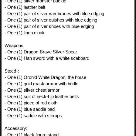
- One (1) silver monster buckle
- One (1) leather belt
- One (1) pair of silver vambraces with blue edging
- One (1) pair of silver cuishes with blue edging
- One (1) pair of silver shoes with blue edging
- One (1) linen cloak
Weapons:
- One (1) Dragon-Brave Silver Spear
- One (1) Han sword with a white scabbard
Steed：
- One (1) Orchid White Dragon, the horse
- One (1) gold mask armor with bridle
- One (1) silver chest armor
- One (1) suit of neck-hip leather belts
- One (1) piece of red cloth
- One (1) blue saddle pad
- One (1) saddle with stirrups
Accessory:
- One (1) black figure stand