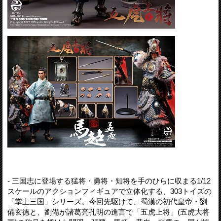
- 三国志に登場する猛将・勇将・知将を手のひらに収まる1/12
スケールのアクションフィギュアで立体化する、303トイズの
「掌上三国」シリーズ。今回先駆けて、蜀漢の初代皇帝・劉
備玄徳と、劉備が諸葛亮孔明の進言で「五虎上将」(五虎大将