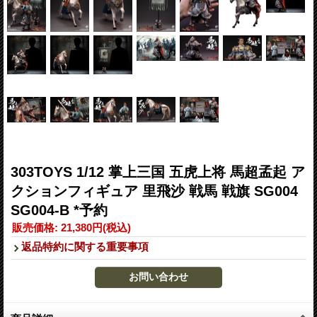
303TOYS 1/12 掌上三国 五虎上将 馬超孟起 ア
クションフィギュア 里飛沙 戦馬 戦旗 SG004
SG004-B *予約
販売価格
:
21,380円
(税込)
返品特約に関する重要事項