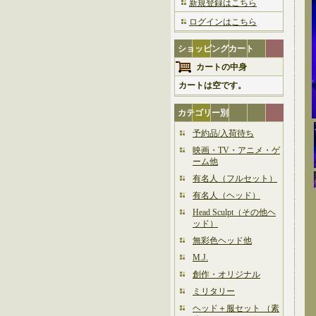
新規登録はこちら
ログインはこちら
ショッピングカート
カートの中身
カートは空です。
カテゴリー別
予約品/入荷待ち
映画・TV・アニメ・ゲ
ーム他
有名人（フルセット）
有名人（ヘッド）
Head Sculpt（その他ヘ
ッド）
無彩色ヘッド他
M.J.
創作・オリジナル
ミリタリー
ヘッド＋服セット （素