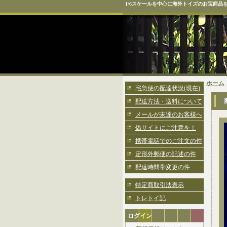
1/6スケールを中心に海外トイズのお宝商品
ホーム
宅急便の配達状況(現在)
配送方法・送料について
メールが未達のお客様へ
偽サイトにご注意を！
携帯電話でのご注文の件
定形外郵便の記述の件
配達時間帯変更の件
特定商取引法表示
トレトイ記
ログイン