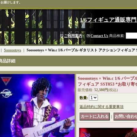
をお届けします。
1/6フィギュア通販専門
ご利用案内
｜
Contact Us
商品検索
:
｜
Soosootoys
｜
Soosootoys × Win.c 1/6 パープル ギタリスト アクションフィギュア
商品詳細
Soosootoys × Win.c 1/
フィギュア SST053 *お取り寄
販売価格
:
52,380円
(税込)
数量
:
返品特約に関する重要事項
｜