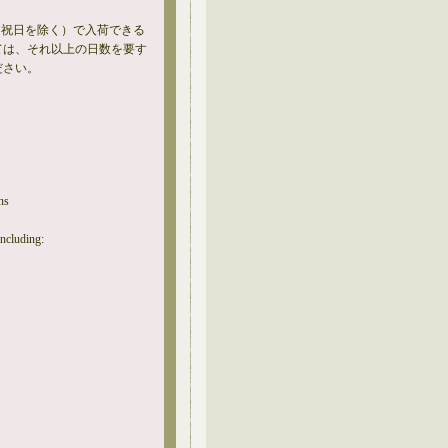
土日祝日を除く）で入荷できる
ては、それ以上の日数を要す
ださい。
ns
including: