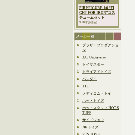
PIRP FIGURE 1/6 “FI
GHT FOR IRON”コス
チュームセット
9,980円
(税込)
メーカー別
ブラザープロダクショ
ン
3A / Underverse
トイマスター
トライアドトイズ
バンダイ
TTL
メディコム・トイ
ホットトイズ
ホットスタッフ HOT S
TUFF
サイドショウ
7th トイズ
VTS TOYS