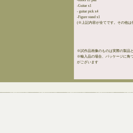
-shoes x1 pair
-Guitar x1
- guitar pick x4
-Figure stand x1
(※上記内容が全てです。その他は
※試作品画像のものは実際の製品
※輸入品の場合、パッケージに角
がございます