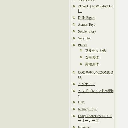
ZCWO（ZCWorld/ZCGir
l）
Dolls Figure
Asmus Toys
Soldier Story
Very Hot
Phicen
フルセット他
女性素体
男性素体
COOモデル/ COOMOD
EL
イグナイト
ヘッドプレイ／HeadPla
y
DID
Nobody Toys
Crazy Owners/クレイジ
ーオーナーズ
in house