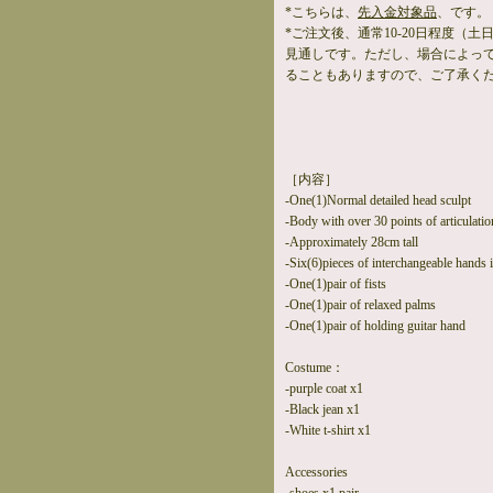
*こちらは、
先入金対象品
、です。
*ご注文後、通常10-20日程度（
見通しです。ただし、場合によっ
ることもありますので、ご了承く
［内容］
-One(1)Normal detailed head sculpt
-Body with over 30 points of articulatio
-Approximately 28cm tall
-Six(6)pieces of interchangeable hands 
-One(1)pair of fists
-One(1)pair of relaxed palms
-One(1)pair of holding guitar hand
Costume：
-purple coat x1
-Black jean x1
-White t-shirt x1
Accessories