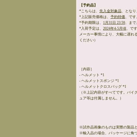
【予約品】
*こちらは、
先入金対象品
、となり
*上記販売価格は、
予約特価
、です
*予約期限は、
1月31日 23:59
、まで
*入荷予定は、
2024年4-5月頃
、で
メーカー事情により、大幅に遅れ
ください）
［内容］
- ヘルメット *1
- ヘルメットスポンジ *1
- ヘルメットクロスバッグ *1
（※上記内容がすべてです。バイ
ュア等は付属しません。）
※試作品画像のものは実際の製品
※輸入品の場合、パッケージに角