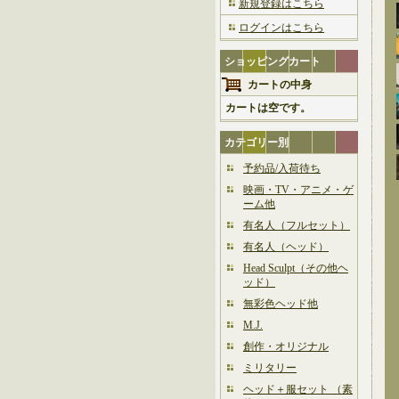
新規登録はこちら
ログインはこちら
ショッピングカート
カートの中身
カートは空です。
カテゴリー別
予約品/入荷待ち
映画・TV・アニメ・ゲ
ーム他
有名人（フルセット）
有名人（ヘッド）
Head Sculpt（その他ヘ
ッド）
無彩色ヘッド他
M.J.
創作・オリジナル
ミリタリー
ヘッド＋服セット （素