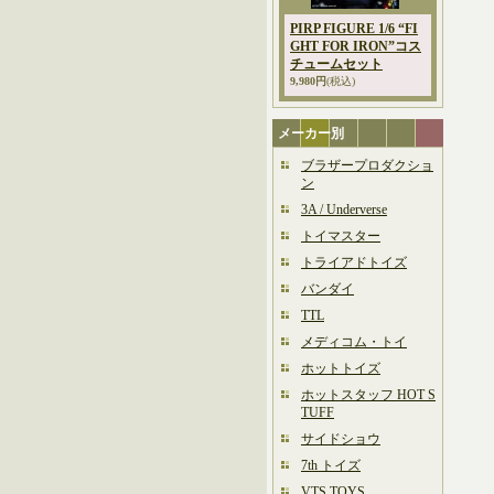
PIRP FIGURE 1/6 “FI
GHT FOR IRON”コス
チュームセット
9,980円
(税込)
メーカー別
ブラザープロダクショ
ン
3A / Underverse
トイマスター
トライアドトイズ
バンダイ
TTL
メディコム・トイ
ホットトイズ
ホットスタッフ HOT S
TUFF
サイドショウ
7th トイズ
VTS TOYS