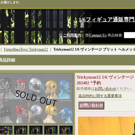
をお届けします。
1/6フィギュア通販専門
ご利用案内
｜
Contact Us
商品検索
:
｜
FigureBaseToys/ Trickyman12
｜
Trickyman12 1/6 ヴィンテージ ブリット ヘルメット 
商品詳細
Trickyman12 1/6 ヴィンテ
202402 *予約
販売価格は
お問い合わせ
ください。
返品特約に関する重要事項