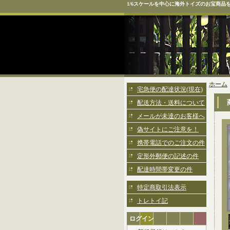
1/6スケールを中心に海外トイズのお宝商品
ホーム
宅急便の配達状況(現在)
配送方法・送料について
メールが未達のお客様へ
偽サイトにご注意を！
携帯電話でのご注文の件
定形外郵便の記述の件
配達時間帯変更の件
特定商取引法表示
トレトイ記
ログイン