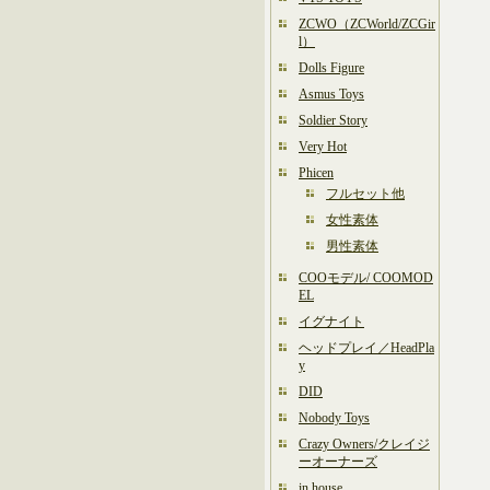
ZCWO（ZCWorld/ZCGir
l）
Dolls Figure
Asmus Toys
Soldier Story
Very Hot
Phicen
フルセット他
女性素体
男性素体
COOモデル/ COOMOD
EL
イグナイト
ヘッドプレイ／HeadPla
y
DID
Nobody Toys
Crazy Owners/クレイジ
ーオーナーズ
in house