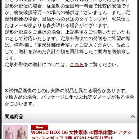
定形外郵便の場合、従量制の全国均一料金で比較的安価です
が、紛失破損等万一の場合の補償はございません。また、定
形外郵便の場合、当店からの発送のタイミングが、宅急便ま
たはメール便よりも多少遅れる場合がございます。
定形外郵送をご選択の場合、上記事項をご理解いただいたも
のとして対応いたします。定形外郵便での発送をご希望の際
は、備考欄に『定形外郵便希望』とご記入ください。改めま
して、送料を含めた合計金額を再計算したご案内を送信致し
ます。
定形外郵便の送料については、
こちら
をご覧ください。
※試作品画像のものは実際の製品と異なる場合があります。
※輸入品の場合、パッケージに角つぶれ等ダメージがある場合
がございます。
関連商品
WORLD BOX 1/6 女性素体 ≪標準体型≫ アクシ
ョンフィギュア 2種 AT201 *お取り寄せ