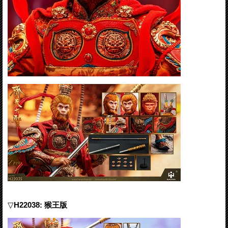
▽
H22038: 猴王版