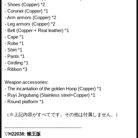
- Shoes (Copper) *2
- Coronet (Copper) *1
- Arm armors (Copper) *2
- Leg armors (Copper) *2
- Belt (Copper + Real leather) *1
- Cape *1
- Robe *1
- Shirt *1
- Pants *1
- Girdling *1
- Ribbon *3
Weapon accessories:
- The incantation of the golden Hoop (Copper) *1
- Ruyi Jingubang (Stainless steel+Copper) *1
- Round platform *1
（※上記内容がすべてです。その他は付属しません。）
--------------------------------------------------
▽
H22038: 猴王版