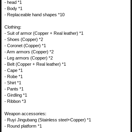
- head *1
- Body *1
- Replaceable hand shapes *10
Clothing:
- Suit of armor (Copper + Real leather) *1
- Shoes (Copper) *2
- Coronet (Copper) *1
- Arm armors (Copper) *2
- Leg armors (Copper) *2
- Belt (Copper + Real leather) *1
- Cape *1
- Robe *1
- Shirt *1
- Pants *1
- Girdling *1
- Ribbon *3
Weapon accessories:
- Ruyi Jingubang (Stainless steel+Copper) *1
- Round platform *1