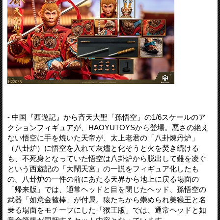
- 中国『西遊記』から斉天大聖「孫悟空」の1/6スケールのア
クションフィギュアが、HAOYUTOYSから登場。悪さの絶え
ない悟空に手を焼いた天帝が、太上老君の「八卦煉丹炉」
（八卦炉）に悟空を入れて灰燼と化そうと火を焚き続ける
も、不死身となっていた悟空は八卦炉から脱出して難を凌ぐ
という西遊記の「大鬧天宮」の一説をフィギュア化したも
の。八卦炉の一件の前にあたる天界から地上に戻る場面の
「帰来版」では、通常ヘッドと目を閉じたヘッド、孫悟空の
武器「如意金箍棒」が付属。猿たちから崇められ美猴王と名
乗る場面をモチーフにした「猴王版」では、通常ヘッドと如