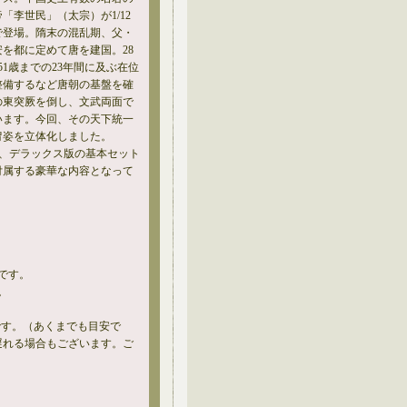
李世民」（太宗）が1/12
で登場。隋末の混乱期、父・
を都に定めて唐を建国。28
51歳までの23年間に及ぶ在位
整備するなど唐朝の基盤を確
の東突厥を倒し、文武両面で
います。今回、その天下統一
冑姿を立体化しました。
は、デラックス版の基本セット
付属する豪華な内容となって
です。
。
です。（あくまでも目安で
遅れる場合もございます。ご