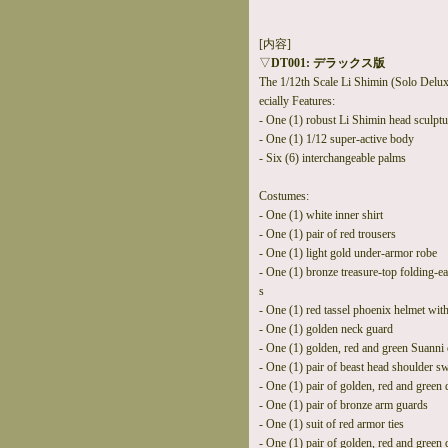
[内容]
▽
DT001: デラックス版
The 1/12th Scale Li Shimin (Solo Deluxe
ecially Features:
- One (1) robust Li Shimin head sculptu
- One (1) 1/12 super-active body
- Six (6) interchangeable palms
Costumes:
- One (1) white inner shirt
- One (1) pair of red trousers
- One (1) light gold under-armor robe
- One (1) bronze treasure-top folding-e
s
- One (1) red tassel phoenix helmet wit
- One (1) golden neck guard
- One (1) golden, red and green Suanni 
- One (1) pair of beast head shoulder s
- One (1) pair of golden, red and gree
- One (1) pair of bronze arm guards
- One (1) suit of red armor ties
- One (1) pair of golden, red and gree