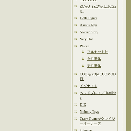
ZCWO（ZCWorld/ZCGir
l）
Dolls Figure
Asmus Toys
Soldier Story
Very Hot
Phicen
フルセット他
女性素体
男性素体
COOモデル/ COOMOD
EL
イグナイト
ヘッドプレイ／HeadPla
y
DID
Nobody Toys
Crazy Owners/クレイジ
ーオーナーズ
in house