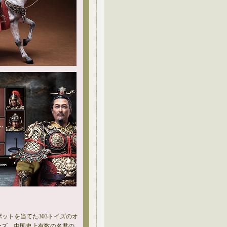
ポットを当てた303トイズのオ
ーズ。中国史上有数の名君の