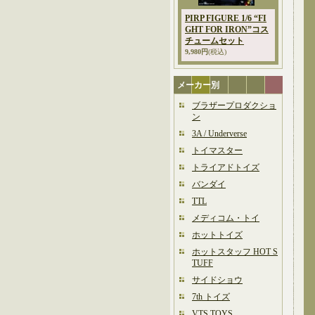
PIRP FIGURE 1/6 “FI
GHT FOR IRON”コス
チュームセット
9,980円
(税込)
メーカー別
ブラザープロダクショ
ン
3A / Underverse
トイマスター
トライアドトイズ
バンダイ
TTL
メディコム・トイ
ホットトイズ
ホットスタッフ HOT S
TUFF
サイドショウ
7th トイズ
VTS TOYS