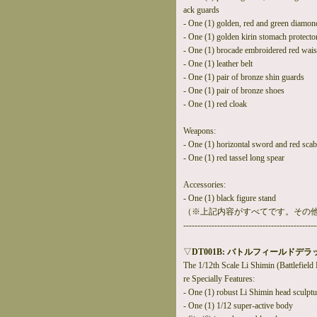
ack guards
- One (1) golden, red and green diamon
- One (1) golden kirin stomach protecto
- One (1) brocade embroidered red wais
- One (1) leather belt
- One (1) pair of bronze shin guards
- One (1) pair of bronze shoes
- One (1) red cloak
Weapons:
- One (1) horizontal sword and red sca
- One (1) red tassel long spear
Accessories:
- One (1) black figure stand
（※上記内容がすべてです。その
-----------------------------------------------
▽
DT001B: バトルフィールドデ
The 1/12th Scale Li Shimin (Battlefield 
re Specially Features:
- One (1) robust Li Shimin head sculptu
- One (1) 1/12 super-active body