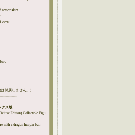
d armor skirt
r
t cover
bbard
他は付属しません。）
--------------
ラックス版
Deluxe Edition) Collectible Figu
re with a dragon hairpin bun