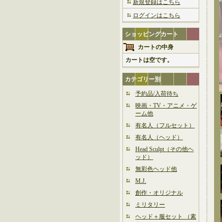
新規登録はこちら
ログインはこちら
ショッピングカート
カートの中身
カートは空です。
カテゴリー別
予約品/入荷待ち
映画・TV・アニメ・ゲ
ーム他
有名人（フルセット）
有名人（ヘッド）
Head Sculpt（その他ヘ
ッド）
無彩色ヘッド他
M.J.
創作・オリジナル
ミリタリー
ヘッド＋服セット （素