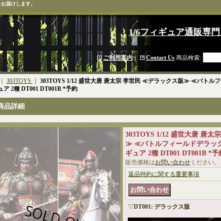
をお届けします。
1/6フィギュア通販専門
ご利用案内
｜
Contact Us
商品検索
:
｜
303TOYS
｜
303TOYS 1/12 盛世大唐 唐太宗 李世民 ≪デラックス版≫ ≪バ
 2種 DT001 DT001B *予約
商品詳細
303TOYS 1/12 盛世大唐 
≫ ≪バトルフィールドデラッ
ギュア 2種 DT001 DT001B *
販売価格は
お問い合わせ
ください。
返品特約に関する重要事項
▽
DT001: デラックス版