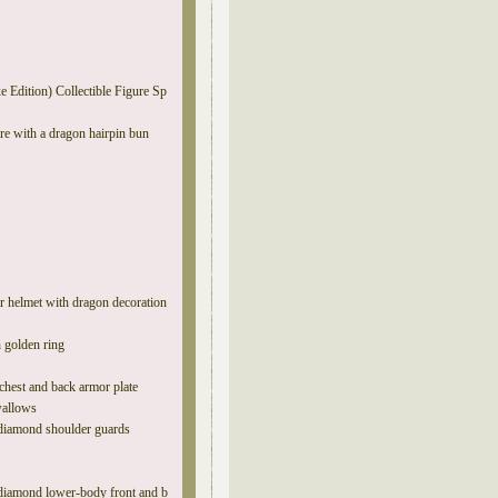
 Edition) Collectible Figure Sp
re with a dragon hairpin bun
ar helmet with dragon decoration
h golden ring
chest and back armor plate
wallows
n diamond shoulder guards
n diamond lower-body front and b