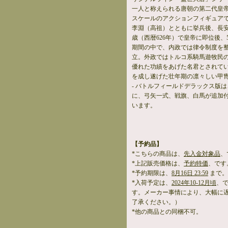
一人と称えられる唐朝の第二代皇帝「
スケールのアクションフィギュア
李淵（高祖）とともに挙兵後、長安
歳（西暦626年）で皇帝に即位後、
期間の中で、内政では律令制度を
立。外政ではトルコ系騎馬遊牧民
優れた功績をあげた名君とされて
を成し遂げた壮年期の凛々しい甲
- バトルフィールドデラックス版
に、弓矢一式、戦旗、白馬が追加
います。
【予約品】
*こちらの商品は、
先入金対象品
、
*上記販売価格は、
予約特価
、です
*予約期限は、
8月16日 23:59
まで。
*入荷予定は、
2024年10-12月頃
、
す。メーカー事情により、大幅に
了承ください。）
*他の商品との同梱不可。