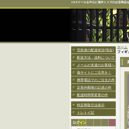
1/6スケールを中心に海外トイズのお宝商品
ホーム
宅急便の配達状況(現在)
フィギュア
配送方法・送料について
メールが未達のお客様へ
偽サイトにご注意を！
携帯電話でのご注文の件
定形外郵便の記述の件
配達時間帯変更の件
特定商取引法表示
トレトイ記
ログイン