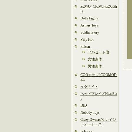
ZCWO（ZCWorld/ZCGir
l）
Dolls Figure
Asmus Toys
Soldier Story
Very Hot
Phicen
フルセット他
女性素体
男性素体
COOモデル/ COOMOD
EL
イグナイト
ヘッドプレイ／HeadPla
y
DID
Nobody Toys
Crazy Owners/クレイジ
ーオーナーズ
in house