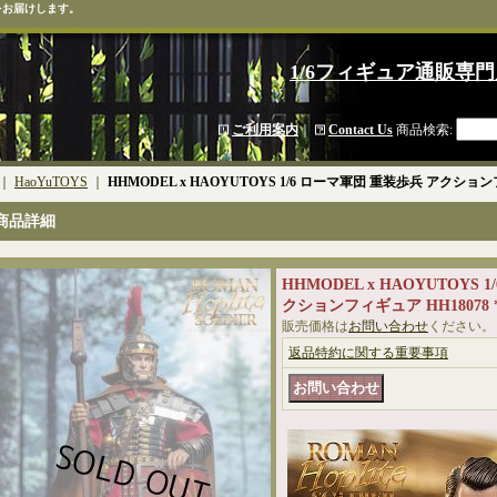
をお届けします。
1/6フィギュア通販専門
ご利用案内
｜
Contact Us
商品検索
:
｜
HaoYuTOYS
｜
HHMODEL x HAOYUTOYS 1/6 ローマ軍団 重装歩兵 アクショ
商品詳細
HHMODEL x HAOYUTOYS
クションフィギュア HH1807
販売価格は
お問い合わせ
ください。
返品特約に関する重要事項