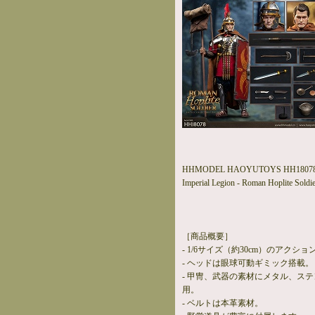
HHMODEL HAOYUTOYS HH1807
Imperial Legion - Roman Hoplite Soldie
［商品概要］
- 1/6サイズ（約30cm）のアクシ
- ヘッドは眼球可動ギミック搭載。
- 甲冑、武器の素材にメタル、ス
用。
- ベルトは本革素材。