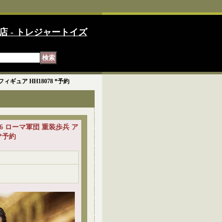
店 - トレジャートイズ
ンフィギュア HH18078 *予約
 1/6 ローマ軍団 重装歩兵 ア
8 *予約