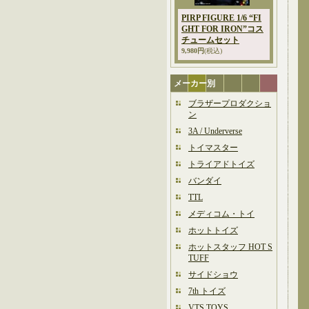
PIRP FIGURE 1/6 “FI
GHT FOR IRON”コス
チュームセット
9,980円
(税込)
メーカー別
ブラザープロダクショ
ン
3A / Underverse
トイマスター
トライアドトイズ
バンダイ
TTL
メディコム・トイ
ホットトイズ
ホットスタッフ HOT S
TUFF
サイドショウ
7th トイズ
VTS TOYS