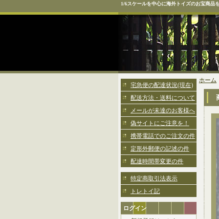
1/6スケールを中心に海外トイズのお宝商品
ホーム
宅急便の配達状況(現在)
配送方法・送料について
メールが未達のお客様へ
偽サイトにご注意を！
携帯電話でのご注文の件
定形外郵便の記述の件
配達時間帯変更の件
特定商取引法表示
トレトイ記
ログイン