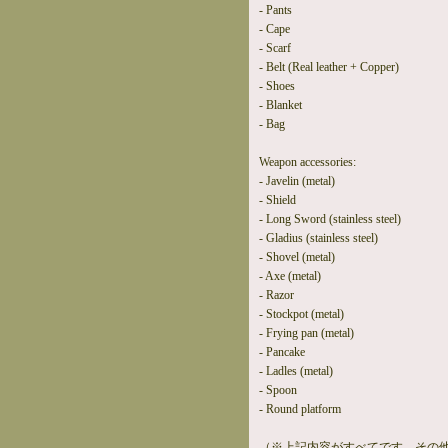
- Pants
- Cape
- Scarf
- Belt (Real leather + Copper)
- Shoes
- Blanket
- Bag
Weapon accessories:
- Javelin (metal)
- Shield
- Long Sword (stainless steel)
- Gladius (stainless steel)
- Shovel (metal)
- Axe (metal)
- Razor
- Stockpot (metal)
- Frying pan (metal)
- Pancake
- Ladles (metal)
- Spoon
- Round platform
（※上記内容がすべてです。その