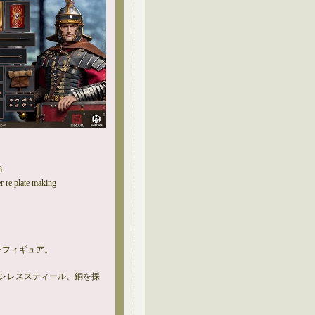
8
r re plate making
ョンフィギュア。
テンレススティール、銅を採