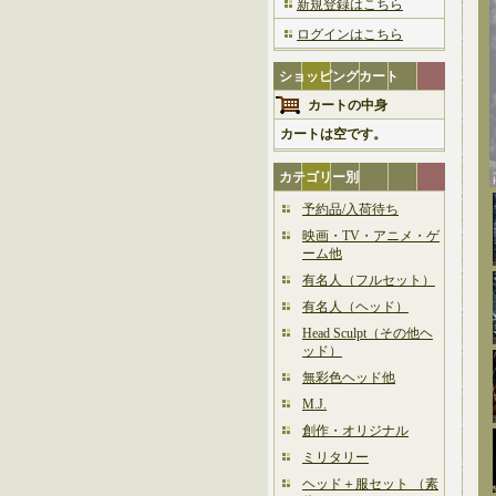
新規登録はこちら
ログインはこちら
ショッピングカート
カートの中身
カートは空です。
カテゴリー別
予約品/入荷待ち
映画・TV・アニメ・ゲ
ーム他
有名人（フルセット）
有名人（ヘッド）
Head Sculpt（その他ヘ
ッド）
無彩色ヘッド他
M.J.
創作・オリジナル
ミリタリー
ヘッド＋服セット （素