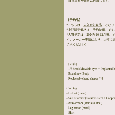
- 野営道具が豊富に付属します。
【予約品】
*こちらは、
先入金対象品
、となり
*上記販売価格は、
予約特価
、です
*入荷予定は、
2024年10-12月頃
、
す。メーカー事情により、大幅に
了承ください）
［内容］
- 1/6 head (Movable eyes + Implanted h
- Brand new Body
- Replaceable hand shapes * 8
Clothing:
- Helmet (metal)
- Suit of armor (stainless steel + Copper
- Arm armors (stainless steel)
- Leg armor (metal)
- Shirt