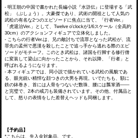
- 明王朝の中国で書かれた長編小説『水滸伝』に登場する「武
松」（ぶしょう）。大豪傑であり、武術の開祖として人気の
武松の有名な2つのエピソードに焦点に当て、「行者Ver.」
「虎退治Ver.」として、Twelve o'clockが1/6スケール（全高約
30cm）のアクションフィギュアで立体化しました。
- こちらの行者Ver.は、兄の敵討ちで流罪となった武松が、流
罪先の孟州で悪漢を殺したことで追っ手から逃れる際のエピ
ソードがモチーフ。このとき武松は、諸国を行脚する修行僧
に変装して梁山に向かったことから、それ以降、「行者」と
呼ばれるようになります。
- 本フィギュアでは、同小説で描かれている武松の風貌であ
る、眼光鋭い精悍な顔つきの大男を再現。いでたちも、額に
鉄の鉢巻き、首には人骨をつないだ数珠、腰には瓢箪酒――
と完璧で、2本の戒刀も装備されています。その他、付属品と
して、怒りの表情をした差替えヘッドも同梱します。
【予約品】
*こちらは、
先入金対象品
、です。