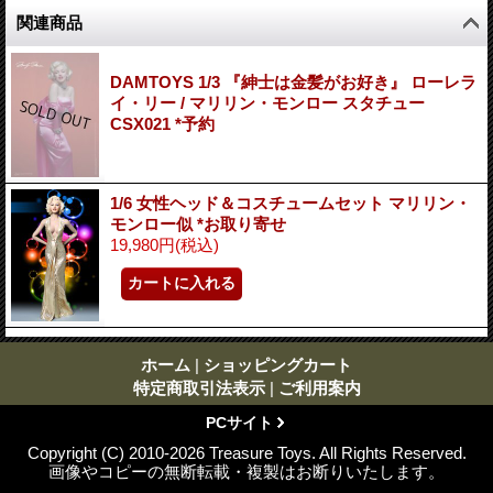
関連商品
DAMTOYS 1/3 『紳士は金髪がお好き』 ローレラ
イ・リー / マリリン・モンロー スタチュー
CSX021 *予約
1/6 女性ヘッド＆コスチュームセット マリリン・
モンロー似 *お取り寄せ
19,980円
(税込)
ホーム
|
ショッピングカート
特定商取引法表示
|
ご利用案内
PCサイト
Copyright (C) 2010-2026 Treasure Toys. All Rights Reserved.
画像やコピーの無断転載・複製はお断りいたします。