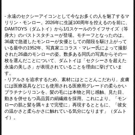
- 永遠のセクシーアイコンとして今なお多くの人を魅了するマ
リリン・モンロー。2026年に生誕100周年を控えるのを前に、
DAMTOYS（ダムトイ）から1/1スケールのライフサイズ（等
身大）のバストスタチューが登場。モチーフとなったのは、
36歳で急逝したモンローが女優としての階段を駆け上がって
いる最中の1952年、写真家ニコラス・マレー氏によって撮影
された26歳のモンローの姿。数多ある同氏の写真からその一
枚を選んだことについて、ダムトイは「セクシーさを超えた
永遠の美しさ」が表現されていることを理由に挙げていま
す。
- リアルさを追求するため、素材にはとことんこだわり、皮膚
には医療器具などにも使用される医療用グレードの柔らかい
プラチナシリコンを、髪の毛には本物と同じ感触、見た目、
動きを併せもつ高品質の絹繊維を採用。これにより、「モン
ローの肌と髪を隅々まで完璧に」再現するとともに、「彼女
の温かさと柔らかさに触れている気分になります」（ダムト
イ）。