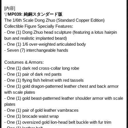
[内容]
▽
MP039: 純銅スタンダード版
The 1/6th Scale Dong Zhuo (Standard Copper Edition)
Collectible Figure Specially Features:
- One (1) Dong Zhuo head sculpture (featuring a lotus hairpin
bun and realistic implanted beard)
- One (1) 1/6 over-weighted articulated body
- Seven (7) interchangeable hands
Costumes & Armors:
- One (1) dark red cross-collar long robe
- One (1) pair of dark red pants
- One (1) flying fish helmet with red tassels
- One (1) gold dragon-patterned leather chest and back armor
with scale plates
- One (1) gold beast-patterned leather shoulder armor with scale
plates
- One (1) pair of gold leather vambraces
- One (1) brocade waist wrap
- One (1) oversized gold lion-head belt buckle with fur trim