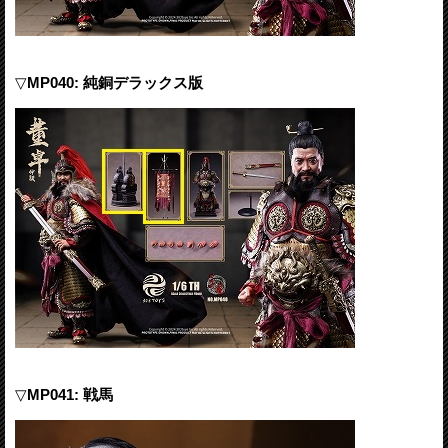
▽
MP040: 純銅デラックス版
▽
MP041: 戦馬