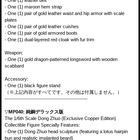
- One (1) leather belt
- One (1) maroon hem strap
- One (1) pair of gold leather waist and hip armor with scale
plates
- One (1) pair of gold leather cuishes
- One (1) pair of gold armored boots
- One (1) dual-layered red cloak with fur trim
Weapon:
- One (1) gold dragon-patterned longsword with wooden
scabbard
Accessory:
- One (1) black figure stand
（※上記内容がすべてです。その他は付属しません。）
-----------------------------------------------------
▽
MP040: 純銅デラックス版
The 1/6th Scale Dong Zhuo (Exclusive Copper Edition)
Collectible Figure Specially Features:
- One (1) Dong Zhuo head sculpture (featuring a lotus hairpin
bun and realistic implanted beard)