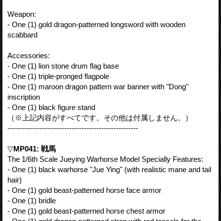
Weapon:
- One (1) gold dragon-patterned longsword with wooden
scabbard
Accessories:
- One (1) lion stone drum flag base
- One (1) triple-pronged flagpole
- One (1) maroon dragon pattern war banner with "Dong"
inscription
- One (1) black figure stand
（※上記内容がすべてです。その他は付属しません。）
-----------------------------------------------------
▽
MP041: 戦馬
The 1/6th Scale Jueying Warhorse Model Specially Features:
- One (1) black warhorse "Jue Ying" (with realistic mane and tail
hair)
- One (1) gold beast-patterned horse face armor
- One (1) bridle
- One (1) gold beast-patterned horse chest armor