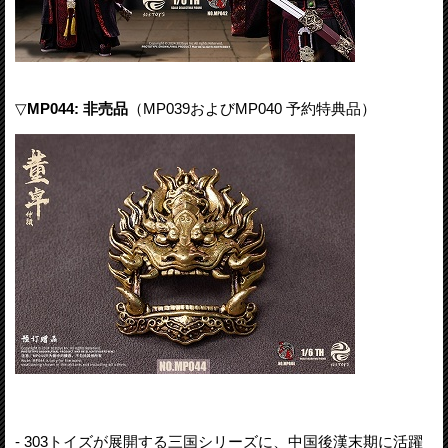
▽
MP044: 非売品
（MP039およびMP040 予約特典品）
- 303トイズが展開する三国シリーズに、中国後漢末期に活躍