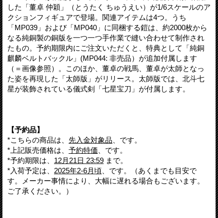
した「董卓 仲穎」（とうたく ちゅうえい）が1/6スケールのア
クションフィギュアで登場。関連アイテムは4つ。うち
「MP039」および「MP040」に同梱する鎧は、約2000枚から
なる純銅製の銅版を一つ一つ手作業で縫い合わせて制作され
たもの。予約期限内にご注文いただくと、特典として「純銅
麒麟ベルトバックル」(MP044: 非売品）が追加付属します
（＝画像参照）。このほか、董卓の戦馬、董卓が太師となっ
た姿を再現した「太師版」がリリース。太師版では、北斗七
星が装飾されている儀式剣「七星宝刀」が付属します。
【予約品】
*こちらの商品は、
先入金対象品
、です。
*上記販売価格は、
予約特価
、です。
*予約期限は、
12月21日 23:59
まで。
*入荷予定は、
2025年2-6月頃
、です。（あくまでも目安で
す。メーカー事情により、大幅に遅れる場合もございます。
ご了承ください。）