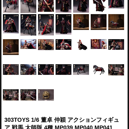
303TOYS 1/6 董卓 仲穎 アクションフィギュ
ア 戦馬 太師版 4種 MP039 MP040 MP041