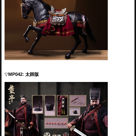
▽
MP042: 太師版