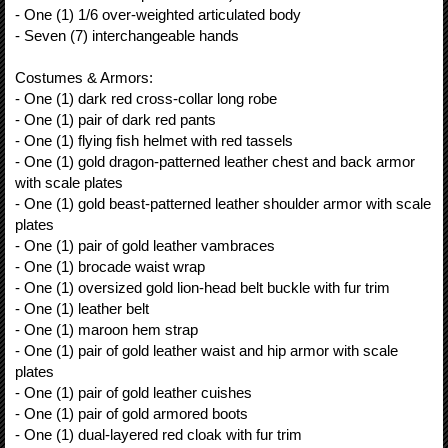
- One (1) 1/6 over-weighted articulated body
- Seven (7) interchangeable hands
Costumes & Armors:
- One (1) dark red cross-collar long robe
- One (1) pair of dark red pants
- One (1) flying fish helmet with red tassels
- One (1) gold dragon-patterned leather chest and back armor
with scale plates
- One (1) gold beast-patterned leather shoulder armor with scale
plates
- One (1) pair of gold leather vambraces
- One (1) brocade waist wrap
- One (1) oversized gold lion-head belt buckle with fur trim
- One (1) leather belt
- One (1) maroon hem strap
- One (1) pair of gold leather waist and hip armor with scale
plates
- One (1) pair of gold leather cuishes
- One (1) pair of gold armored boots
- One (1) dual-layered red cloak with fur trim