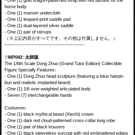
- One (1) gold dragon-patterned strap with red tassels for the
horse body
- One (1) maroon undercloth
- One (1) leopard-print saddle pad
- One (1) dual-layered silver saddle
- One (1) pair of stirrups
（※上記内容がすべてです。その他は付属しません。）
-----------------------------------------------------
▽
MP042: 太師版
The 1/6th Scale Dong Zhuo (Grand Tutor Edition) Collectible
Figure Specially Features:
- One (1) Dong Zhuo head sculpture (featuring a lotus hairpin
bun and realistic implanted beard)
- One (1) 1/6 over-weighted articulated body
- Seven (7) interchangeable hands
Costumes:
- One (1) black mythical beast (Xiezhi) crown
- One (1) dark red cloud-patterned cross-collar long robe
- One (1) pair of black trousers
- One (1) black sleeveless surcoat with red embroidered edges