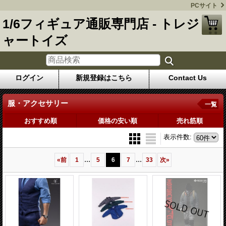
PCサイト
1/6フィギュア通販専門店 - トレジ
ャートイズ
ログイン
新規登録はこちら
Contact Us
服・アクセサリー
一覧
おすすめ順
価格の安い順
売れ筋順
表示件数
:
...
...
«
前
1
5
6
7
33
次
»