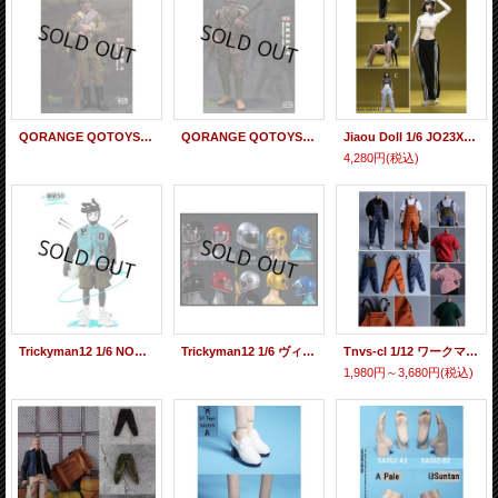
QORANGE QOTOYS 1/6 ロシア帝国 第一軍 東プロイセン タンネンベルクの戦い 1914 アクションフィギュア用衣装セット QOM-1039 *予約
QORANGE QOTOYS 1/6 オスマン帝国 第19師団 ガリポリの戦い 1915 アクションフィギュア用衣装セット QOM-1040 *予約
Jiaou Doll 1/6 JO23X-15 スリー フィットネス ウェア 4種 * 予約
4,280円
(税込)
Trickyman12 1/6 NONO アクションフィギュア *予約
Trickyman12 1/6 ヴィンテージ ブリット ヘルメット 5種 202402 *予約
Tnvs-cl 1/12 ワークマン オーバーオール Tシャツ アクションフィギュア用 8種 *予約
1,980円～3,680円
(税込)