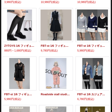
3,980円
(税込)
10,980円
(税込)
10,980円
(税込)
ZYTOYS 1/6 フィギュア用 女子高生 学生靴 靴 ソックス 靴下 ZY1030 ZY1039 *予約
FBT-st 1/6 フィギュア用 女子高生 制服 *予約
FBT-st 1/6 フィギュア用 女性 服 ニットセーター 付け襟 付けスカート ワンピース ドレス *お取り寄せ
880円～1,680円
(税込)
9,780円
(税込)
5,980円
(税込)
FBT-st 1/6 フィギュア用 女性 服 シースルー ブラック ワンピース ドレス *予約
Roadside stall studio 1/12 花柄中綿ジャケット パンツ セット フィギュア用 *予約
FBT-st 1/6 カジュアル デニム ジャケット 女性アクションフィギュア用 2種 *予約
5,980円
(税込)
6,780円
(税込)