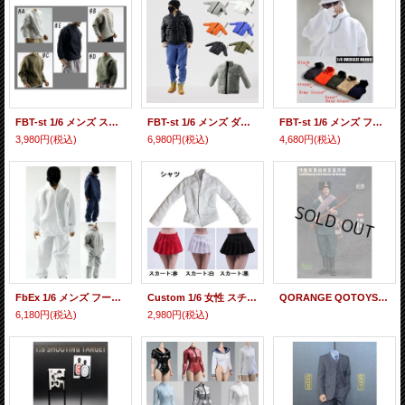
FBT-st 1/6 メンズ スウェット シャツ アクションフィギュア用 *予約
FBT-st 1/6 メンズ ダウン ジャケット アクションフィギュア用 *予約
FBT-st 1/6 メンズ フード スウェット シャツ ラージサイズ アクションフィギュア用 *予約
3,980円
(税込)
6,980円
(税込)
4,680円
(税込)
FbEx 1/6 メンズ フード スウェット 上下 アクションフィギュア用 *予約
Custom 1/6 女性 スチューデント ホワイト ロングスリーブ シャツ、スカート 各種 *予約
QORANGE QOTOYS 1/6 日露戦争 ロシア軍 東シベリア狙撃兵第4師団 1904 アクションフィギュア用衣装セット QOM-1037 *予約
6,180円
(税込)
2,980円
(税込)