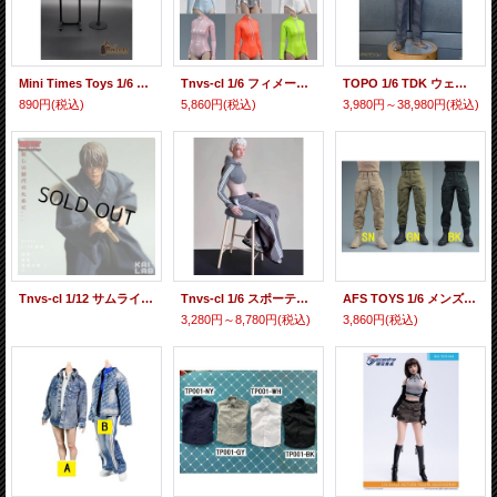
Mini Times Toys 1/6 シューティング ターゲット アクションフィギュア用 MT-ST *予約
Tnvs-cl 1/6 フィメール ボディスーツ カラー各種 *予約
TOPO 1/6 TDK ウェイン スーツセット TP0012A / B *予約
890円
(税込)
5,860円
(税込)
3,980円～38,980円
(税込)
Tnvs-cl 1/12 サムライ ブルー 着物 アクションフィギュア用 *予約
Tnvs-cl 1/6 スポーティ クローズ フーディ、ワイドパンツ etc *予約
AFS TOYS 1/6 メンズ コンバット パンツ 3種 AFS-P *予約
3,280円～8,780円
(税込)
3,860円
(税込)