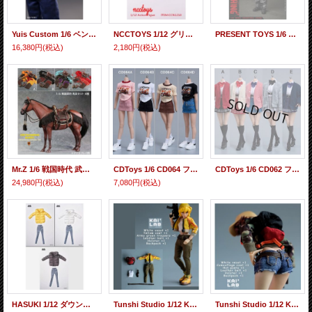
Yuis Custom 1/6 ベン ウェイン ベスト コスチュームセット アクションフィギュア用 YC-Y001 *予約
NCCTOYS 1/12 グリッド ドレスシャツ アクションフィギュア用 3種 CCN6010 *予約
PRESENT TOYS 1/6 モーターサイクル クロージング アクションフィギュア用 PT-sp85 *予約
16,380円
(税込)
2,180円
(税込)
Mr.Z 1/6 戦国時代 武将 馬具 （鞍 鐙 轡など）セット 4種 *予約
CDToys 1/6 CD064 フィメール ショート スリーブ ヒップ スカート セット 女性フィギュア用 4種 *予約
CDToys 1/6 CD062 フィメール 学生 カーディガン JK スカート スーツ セット 女性フィギュア用 5種 *予約
24,980円
(税込)
7,080円
(税込)
HASUKI 1/12 ダウンジャケット 衣装セットアクションフィギュア用 H-CS013A/B/C *予約
Tunshi Studio 1/12 KAILAB 女性 イエロージャケット 衣装セット KLT-002 *予約
Tunshi Studio 1/12 KAILAB 女性 迷彩ジャケット 衣装セット KLT-001 *予約