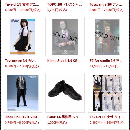
Tnvs-cl 1/6 女性 デニムシ シャツ ジャケット 2種 *予約
TOPO 1/6 ドレスシャツ TP011 4種 *予約
Toyscentre 1/6 アメリカン ホット ガール ワークドレス オフショルダー スーツ セット 2種 TCT-033 *予約
5,280円～12,080円
(税込)
6,780円
(税込)
5,980円～7,680円
(税込)
Toyscentre 1/6 カレッジ スタイル JK スカート パフスリーブ シャツ 衣装セット 2種 TCT-034 *予約
Kento Studio1/6 KS-K001 メンズ スーツ セット with ボディ * 予約
FZ Art studio 1/6 三国志・曹操 曹孟德 朝服版 アクションフィギュア用衣装セット / ヘッド - FZ-0013 / 014 *予約
6,080円～7,380円
(税込)
11,980円～17,980円
(税込)
Jiaou Doll 1/6 JO23M-06 ロング ジャケット、スーツ セット * 予約
Pamk 1/6 男性用 シューズ ブラック アクションフィギュア用 *予約
Tnvs-cl 1/6 女性 タイ、コルセット、スカート、ソックス *予約
3,780円～9,680円
(税込)
1,680円
(税込)
3,380円～4,980円
(税込)