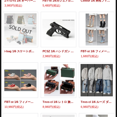
ZYTOYS 1/6 オーバーオール ジーンズ パンツ / スカート アクションフィギュア用 ZY5054 / ZY5055 *予約
FBT-st 1/6カジュアル カラー ジャケット 女性アクションフィギュア用 3種 *予約
Colour 1/6 男性フィギュア スリムボディ用 ロングコート スーツ アクセサリー セット Kamisoul 7種 *予約
3,980円
(税込)
5,480円
(税込)
i-bag 1/6 スケートボード バックパック セット i-b03 3種 *予約
PCSZ 1/6 ハンドガン CMD アクションフィギュア用 *予約
FBT-st 1/6 フィメール ルーズ フットウォーマー ニット アンクル ソックス アクションフィギュア用 *お取り寄せ
2,980円
(税込)
1,680円
(税込)
FBT-st 1/6 フィメール ブーツ スニーカー アクションフィギュア用 *予約
Tnvs-cl 1/6 レトロ 旅行カバン バッグ スーツケース 2種 *予約
Tnvs-cl 1/6 ルーズ ダメージ ジーンズ パンツ アクションフィギュア用 *予約
10,980円
(税込)
8,980円
(税込)
6,980円
(税込)