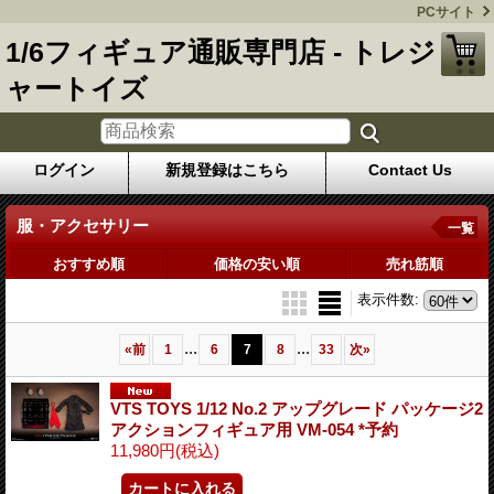
PCサイト
1/6フィギュア通販専門店 - トレジ
ャートイズ
ログイン
新規登録はこちら
Contact Us
服・アクセサリー
一覧
おすすめ順
価格の安い順
売れ筋順
表示件数
:
...
...
«
前
1
6
7
8
33
次
»
VTS TOYS 1/12 No.2 アップグレード パッケージ2
アクションフィギュア用 VM-054 *予約
11,980円
(税込)