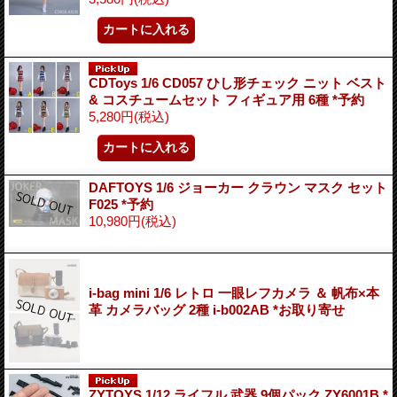
CDToys 1/6 CD057 ひし形チェック ニット ベスト
& コスチュームセット フィギュア用 6種 *予約
5,280円
(税込)
DAFTOYS 1/6 ジョーカー クラウン マスク セット
F025 *予約
10,980円
(税込)
i-bag mini 1/6 レトロ 一眼レフカメラ ＆ 帆布×本
革 カメラバッグ 2種 i-b002AB *お取り寄せ
ZYTOYS 1/12 ライフル 武器 9個パック ZY6001B *