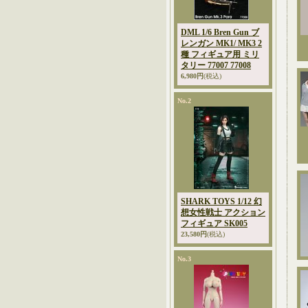
DML 1/6 Bren Gun ブ
レンガン MK1/ MK3 2
種 フィギュア用 ミリ
タリー 77007 77008
6,980円
(税込)
No.2
SHARK TOYS 1/12 幻
想女性戦士 アクション
フィギュア SK005
23,580円
(税込)
No.3