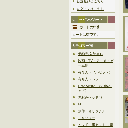
新規登録はこちら
ログインはこちら
ショッピングカート
カートの中身
カートは空です。
カテゴリー別
予約品/入荷待ち
映画・TV・アニメ・ゲ
ーム他
有名人（フルセット）
有名人（ヘッド）
Head Sculpt（その他ヘ
ッド）
無彩色ヘッド他
M.J.
創作・オリジナル
ミリタリー
ヘッド＋服セット （素