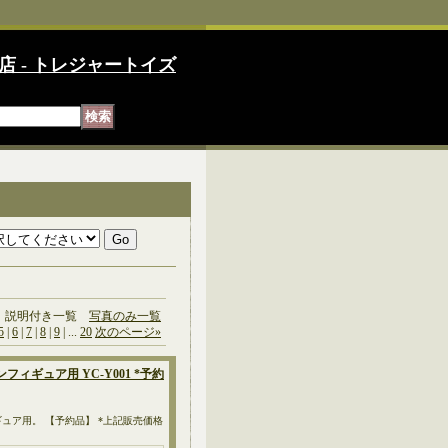
店 - トレジャートイズ
説明付き一覧
写真のみ一覧
5
|
6
|
7
|
8
|
9
|
...
20
次のページ
»
ンフィギュア用 YC-Y001 *予約
クションフィギュア用。 【予約品】 *上記販売価格