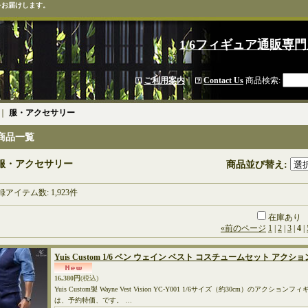
をお届けします。
1/6フィギュア通販専門
ご利用案内
｜
Contact Us
商品検索
:
｜
服・アクセサリー
商品一覧
服・アクセサリー
商品並び替え
:
録アイテム数
:
1,923件
在庫あり
«
前のページ
1
|
2
|
3
|
4
|
Yuis Custom 1/6 ベン ウェイン ベスト コスチュームセット アクショ
16,380円
(税込)
Yuis Custom製 Wayne Vest Vision YC-Y001 1/6サイズ（約30cm）のア
は、予約特価、です。 …