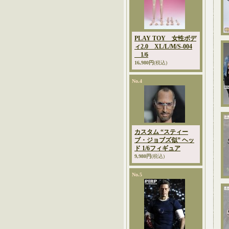
PLAY TOY 女性ボデ
ィ2.0 XL/L/M/S-004
1/6
16,980円
(税込)
No.4
カスタム “スティー
ブ・ジョブズ似” ヘッ
ド 1/6フィギュア
9,980円
(税込)
No.5