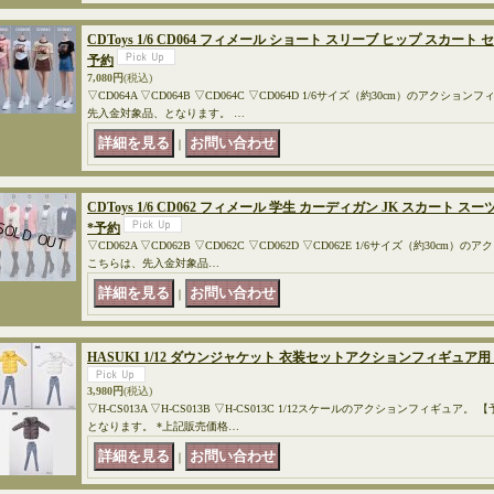
CDToys 1/6 CD064 フィメール ショート スリーブ ヒップ スカート
予約
7,080円
(税込)
▽CD064A ▽CD064B ▽CD064C ▽CD064D 1/6サイズ（約30cm）のアクシ
先入金対象品、となります。 …
｜
CDToys 1/6 CD062 フィメール 学生 カーディガン JK スカート 
*予約
▽CD062A ▽CD062B ▽CD062C ▽CD062D ▽CD062E 1/6サイズ（約30c
こちらは、先入金対象品…
｜
HASUKI 1/12 ダウンジャケット 衣装セットアクションフィギュア用 H-C
3,980円
(税込)
▽H-CS013A ▽H-CS013B ▽H-CS013C 1/12スケールのアクションフィギュ
となります。 *上記販売価格…
｜