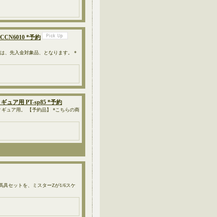
CN6010 *予約
品は、先入金対象品、となります。 *
ュア用 PT-sp85 *予約
のアクションフィギュア用。 【予約品】 *こちらの商
乗る馬用の馬具セットを、ミスターZが1/6スケ