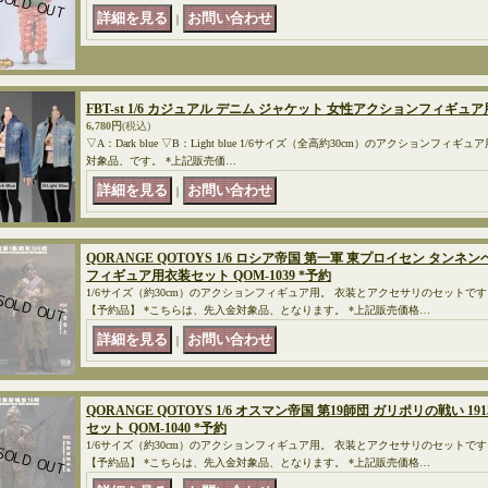
｜
FBT-st 1/6 カジュアル デニム ジャケット 女性アクションフィギュア用
6,780円
(税込)
▽A：Dark blue ▽B：Light blue 1/6サイズ（全高約30cm）のアクションフ
対象品、です。 *上記販売価…
｜
QORANGE QOTOYS 1/6 ロシア帝国 第一軍 東プロイセン タンネン
フィギュア用衣装セット QOM-1039 *予約
1/6サイズ（約30cm）のアクションフィギュア用。 衣装とアクセサリのセット
【予約品】 *こちらは、先入金対象品、となります。 *上記販売価格…
｜
QORANGE QOTOYS 1/6 オスマン帝国 第19師団 ガリポリの戦い 
セット QOM-1040 *予約
1/6サイズ（約30cm）のアクションフィギュア用。 衣装とアクセサリのセット
【予約品】 *こちらは、先入金対象品、となります。 *上記販売価格…