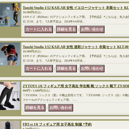
Tunshi Studio 1/12 KAILAB 女性 イエロージャケット 衣装セット KLT
10,980円
(税込)
1/6サイズ（約30cm）のアクションフィギュア用。 【予約品】 *こちらは、先入金
日 23:59、まで。 *入荷予定は、2024年4-8月頃…
｜
｜
Tunshi Studio 1/12 KAILAB 女性 迷彩ジャケット 衣装セット KLT-00
10,980円
(税込)
1/6サイズ（約30cm）のアクションフィギュア用。 【予約品】 *こちらは、先入金
日 23:59、まで。 *入荷予定は、2024年4-8月頃…
｜
｜
ZYTOYS 1/6 フィギュア用 女子高生 学生靴 靴 ソックス 靴下 ZY1030 
880円～1,680円
(税込)
▽ZY1039A: ソックス（黒）※靴は別売りです。 ▽ZY1039B: ソックス（白）※靴は別
スケールのアクションフィギュア用。 - …
｜
FBT-st 1/6 フィギュア用 女子高生 制服 *予約
9,780円
(税込)