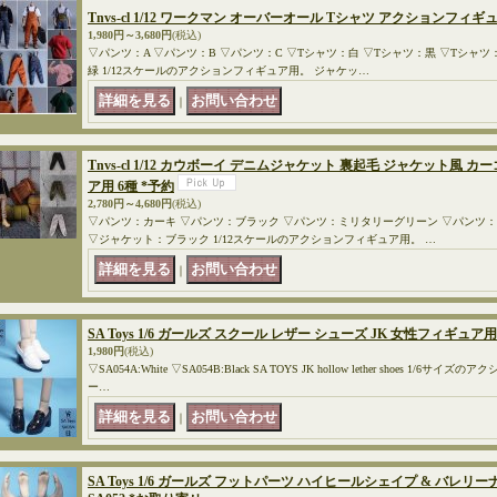
Tnvs-cl 1/12 ワークマン オーバーオール Tシャツ アクションフィギュ
1,980円～3,680円
(税込)
▽パンツ：A ▽パンツ：B ▽パンツ：C ▽Tシャツ：白 ▽Tシャツ：黒 ▽Tシャツ
緑 1/12スケールのアクションフィギュア用。 ジャケッ…
｜
Tnvs-cl 1/12 カウボーイ デニムジャケット 裏起毛 ジャケット風
ア用 6種 *予約
2,780円～4,680円
(税込)
▽パンツ：カーキ ▽パンツ：ブラック ▽パンツ：ミリタリーグリーン ▽パンツ
▽ジャケット：ブラック 1/12スケールのアクションフィギュア用。 …
｜
SA Toys 1/6 ガールズ スクール レザー シューズ JK 女性フィギュア用 
1,980円
(税込)
▽SA054A:White ▽SA054B:Black SA TOYS JK hollow lether shoes 1
ー…
｜
SA Toys 1/6 ガールズ フットパーツ ハイヒールシェイプ & バレリ