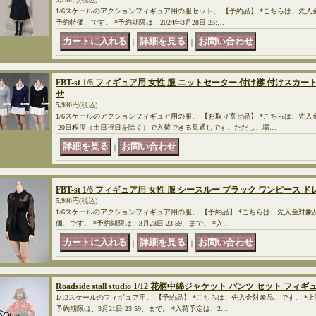
1/6スケールのアクションフィギュア用の服セット。 【予約品】 *こちらは、先入
予約特価、です。 *予約期限は、2024年3月28日 23:…
｜
｜
FBT-st 1/6 フィギュア用 女性 服 ニットセーター 付け襟 付けスカ
せ
5,980円
(税込)
1/6スケールのアクションフィギュア用の服。 【お取り寄せ品】 *こちらは、先入
-20日程度（土日祝日を除く）で入荷できる見通しです。ただし、場…
｜
FBT-st 1/6 フィギュア用 女性 服 シースルー ブラック ワンピース ド
5,980円
(税込)
1/6スケールのアクションフィギュア用の服。 【予約品】 *こちらは、先入金対象
価、です。 *予約期限は、3月28日 23:59、まで。 *入…
｜
｜
Roadside stall studio 1/12 花柄中綿ジャケット パンツ セット フィ
1/12スケールのフィギュア用。 【予約品】 *こちらは、先入金対象品、です。 *
予約期限は、3月21日 23:59、まで。 *入荷予定は、2…