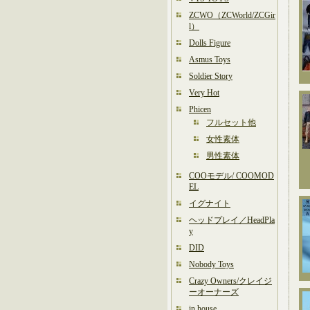
ZCWO（ZCWorld/ZCGir
l）
Dolls Figure
Asmus Toys
Soldier Story
Very Hot
Phicen
フルセット他
女性素体
男性素体
COOモデル/ COOMOD
EL
イグナイト
ヘッドプレイ／HeadPla
y
DID
Nobody Toys
Crazy Owners/クレイジ
ーオーナーズ
in house