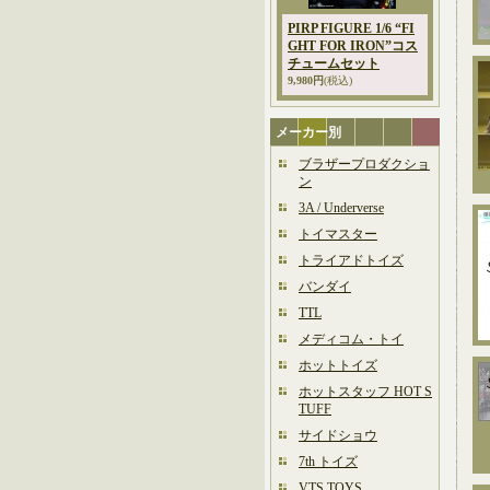
PIRP FIGURE 1/6 “FI
GHT FOR IRON”コス
チュームセット
9,980円
(税込)
メーカー別
ブラザープロダクショ
ン
3A / Underverse
トイマスター
トライアドトイズ
バンダイ
TTL
メディコム・トイ
ホットトイズ
ホットスタッフ HOT S
TUFF
サイドショウ
7th トイズ
VTS TOYS