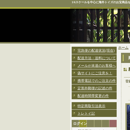
1/6スケールを中心に海外トイズのお宝商品
ホーム
宅急便の配達状況(現在)
配送方法・送料について
メールが未達のお客様へ
偽サイトにご注意を！
携帯電話でのご注文の件
登
定形外郵便の記述の件
配達時間帯変更の件
特定商取引法表示
トレトイ記
ログイン