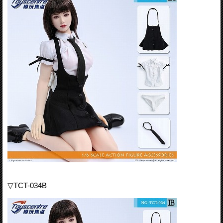
▽TCT-034B