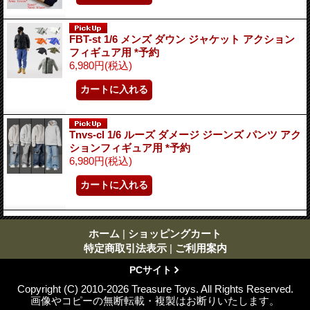
FBT-st 1/6 メンズ ダウン ジャケット アクション
フィギュア用 *予約
6,980円
(税込)
Tnvs-cl 1/6 ルーズ ダメージ ジーンズ パンツ アク
ションフィギュア用 *予約
6,980円
(税込)
ホーム
|
ショッピングカート
特定商取引法表示
|
ご利用案内
PCサイト
Copyright (C) 2010-2026 Treasure Toys. All Rights Reserved.
画像やコピーの無断転載・複製はお断りいたします。