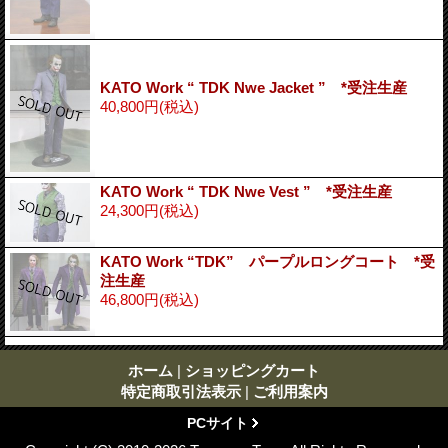
KATO Work “ TDK Nwe Jacket ” *受注生産
40,800円
(税込)
KATO Work “ TDK Nwe Vest ” *受注生産
24,300円
(税込)
KATO Work “TDK” パープルロングコート *受
注生産
46,800円
(税込)
ホーム
|
ショッピングカート
特定商取引法表示
|
ご利用案内
PCサイト