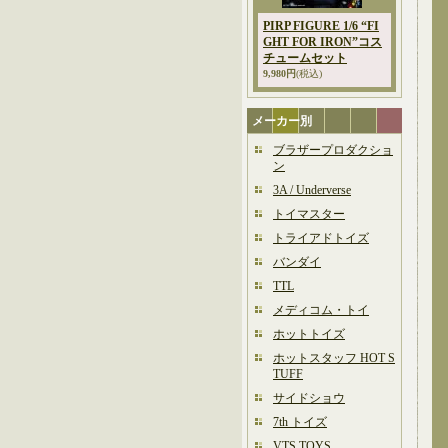
PIRP FIGURE 1/6 “FI
GHT FOR IRON”コス
チュームセット
9,980円
(税込)
メーカー別
ブラザープロダクショ
ン
3A / Underverse
トイマスター
トライアドトイズ
バンダイ
TTL
メディコム・トイ
ホットトイズ
ホットスタッフ HOT S
TUFF
サイドショウ
7th トイズ
VTS TOYS