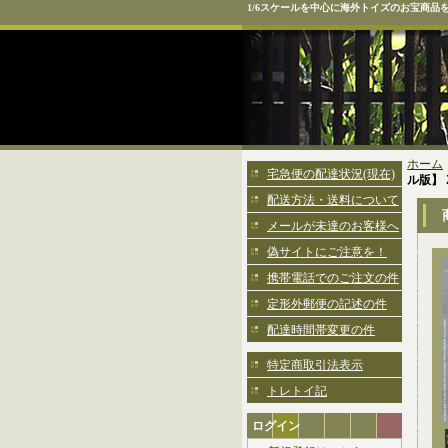
1/6スケールを中心に海外トイズのお宝商品
ホーム
宅急便の配達状況(現在)
ル版】 Z
配送方法・送料について
メールが未達のお客様へ
偽サイトにご注意を！
携帯電話でのご注文の件
定形外郵便の記述の件
配達時間帯変更の件
特定商取引法表示
トレトイ記
ログイン