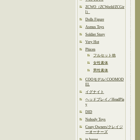
ZCWO（ZCWorld/ZCGir
l）
Dolls Figure
Asmus Toys
Soldier Story
Very Hot
Phicen
フルセット他
女性素体
男性素体
COOモデル/ COOMOD
EL
イグナイト
ヘッドプレイ／HeadPla
y
DID
Nobody Toys
Crazy Owners/クレイジ
ーオーナーズ
in house