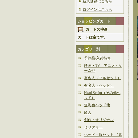
新規登録はこちら
ログインはこちら
ショッピングカート
カートの中身
カートは空です。
カテゴリー別
予約品/入荷待ち
映画・TV・アニメ・ゲ
ーム他
有名人（フルセット）
有名人（ヘッド）
Head Sculpt（その他ヘ
ッド）
無彩色ヘッド他
M.J.
創作・オリジナル
ミリタリー
ヘッド＋服セット （素