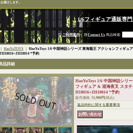
をお届けします。
1/6フィギュア通販専門
ご利用案内
｜
Contact Us
商品検索
:
｜
HaoYuTOYS
｜
HaoYuToys 1/6 中国神話シリーズ 東海龍王 アクションフィギ
H18016+ZH18014 *予約
商品詳細
HaoYuToys 1/6 中国神話
フィギュア & 巡海夜叉 スタチ
H18016+ZH18014 *予約
販売価格
:
51,980円
(税込)
返品特約に関する重要事項