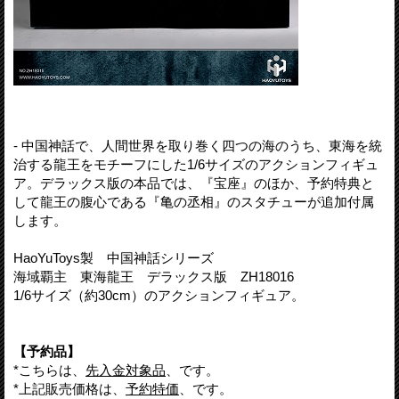
- 中国神話で、人間世界を取り巻く四つの海のうち、東海を統
治する龍王をモチーフにした1/6サイズのアクションフィギュ
ア。デラックス版の本品では、『宝座』のほか、予約特典と
して龍王の腹心である『亀の丞相』のスタチューが追加付属
します。
HaoYuToys製 中国神話シリーズ
海域覇主 東海龍王 デラックス版 ZH18016
1/6サイズ（約30cm）のアクションフィギュア。
【予約品】
*こちらは、
先入金対象品
、です。
*上記販売価格は、
予約特価
、です。