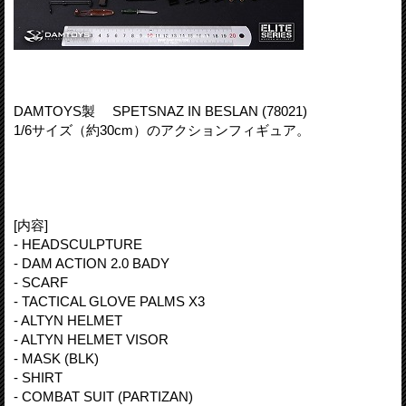
DAMTOYS製 SPETSNAZ IN BESLAN (78021)
1/6サイズ（約30cm）のアクションフィギュア。
[内容]
- HEADSCULPTURE
- DAM ACTION 2.0 BADY
- SCARF
- TACTICAL GLOVE PALMS X3
- ALTYN HELMET
- ALTYN HELMET VISOR
- MASK (BLK)
- SHIRT
- COMBAT SUIT (PARTIZAN)