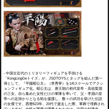
- 中国古近代のミリタリーフィギュアを手掛ける
「KongLingGeトイズ」が、JSDTOYSとタッグを組んだ第一
弾として、『平陽昭公主』（李秀寧）を1/6スケールでアクシ
ョンフィギュア化。昭公主は、唐王朝の初代皇帝・高祖梨淵
の三女。自ら集めた女性だけの軍隊を率いて、父・李淵の皇
帝への足掛かりとなる戦を援護し、数々の武功を挙げた伝説
の女傑です。西暦623年、20代で逝去した際、軍葬で埋葬され
ていますが、女性が軍葬で埋葬されたのは、中国の封建史