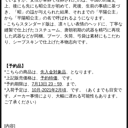
上、後にも先にも昭公主が初めて。死後、生前の事績に基づ
き、「昭」の諡が与えられた結果、それまでの「平陽公主」
から「平陽昭公主」の名で呼ばれるようになります。
- こちらスタンダード版は、凛々しい表情のヘッドに、丁寧な
縫製で仕上げたコスチューム、唐朝初期の武器を精巧に再現
した武器などが同梱。ブーツ、矢筒、弓袋は素材にもこだわ
り、シープスキンで仕上げた本物志向です。
【予約品】
*こちらの商品は、
先入金対象品
、となります。
*上記販売価格は、
予約特価
、です。
*予約期限は、
7月13日 23：59
、まで。
*入荷予定は、
10月-2021年2月頃
、です。（あくまでも目安で
す。メーカー事情により、大幅に遅れる可能性もあります。
ご了承ください）
[内容]