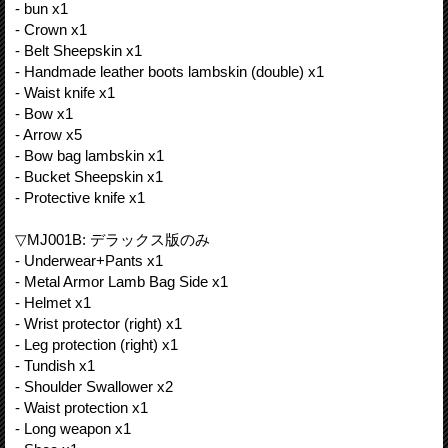
- bun x1
- Crown x1
- Belt Sheepskin x1
- Handmade leather boots lambskin (double) x1
- Waist knife x1
- Bow x1
- Arrow x5
- Bow bag lambskin x1
- Bucket Sheepskin x1
- Protective knife x1
▽MJ001B: デラックス版のみ
- Underwear+Pants x1
- Metal Armor Lamb Bag Side x1
- Helmet x1
- Wrist protector (right) x1
- Leg protection (right) x1
- Tundish x1
- Shoulder Swallower x2
- Waist protection x1
- Long weapon x1