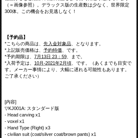
（＝画像参照）。デラックス版の生産数は少なく、世界限定
300体。この機会をお見逃しなく！
【予約品】
*こちらの商品は、
先入金対象品
、となります。
*上記販売価格は、
予約特価
、です。
*予約期限は、
7月13日 23：59
、まで。
*入荷予定は、
10月-2021年2月頃
、です。（あくまでも目安で
す。メーカー事情により、大幅に遅れる可能性もあります。
ご了承ください）
[内容]
▽KJ001A: スタンダード版
- Head carving x1
- voxel x1
- Hand Type (Right) x3
- civilian suit (coat/silver coat/brown pants) x1