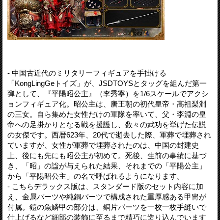
- 中国古近代のミリタリーフィギュアを手掛ける
「KongLingGeトイズ」が、JSDTOYSとタッグを組んだ第一
弾として、『平陽昭公主』（李秀寧）を1/6スケールでアクシ
ョンフィギュア化。昭公主は、唐王朝の初代皇帝・高祖梨淵
の三女。自ら集めた女性だけの軍隊を率いて、父・李淵の皇
帝への足掛かりとなる戦を援護し、数々の武功を挙げた伝説
の女傑です。西暦623年、20代で逝去した際、軍葬で埋葬され
ていますが、女性が軍葬で埋葬されたのは、中国の封建史
上、後にも先にも昭公主が初めて。死後、生前の事績に基づ
き、「昭」の諡が与えられた結果、それまでの「平陽公主」
から「平陽昭公主」の名で呼ばれるようになります。
- こちらデラックス版は、スタンダード版のセット内容に加
え、金属パーツや純銅パーツで構成された重厚感ある甲冑が
付属。鎧の魚鱗甲の部分は、銅片パーツを一枚一枚手縫いで
仕上げるなど細部の装飾に至るまで精巧に造り込んでいます