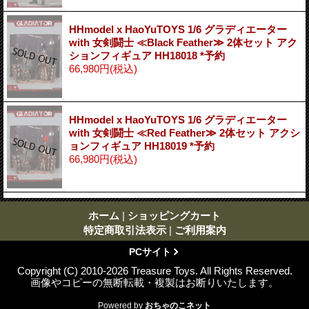
HHmodel x HaoYuTOYS 1/6 グラディエーター
with 女剣闘士 ≪Black Feather≫ 2体セット アク
ションフィギュア HH18018 *予約
66,980円
(税込)
HHmodel x HaoYuTOYS 1/6 グラディエーター
with 女剣闘士 ≪Red Feather≫ 2体セット アクシ
ョンフィギュア HH18019 *予約
66,980円
(税込)
ホーム
|
ショッピングカート
特定商取引法表示
|
ご利用案内
PCサイト
Copyright (C) 2010-2026 Treasure Toys. All Rights Reserved.
画像やコピーの無断転載・複製はお断りいたします。
Powered by
おちゃのこネット