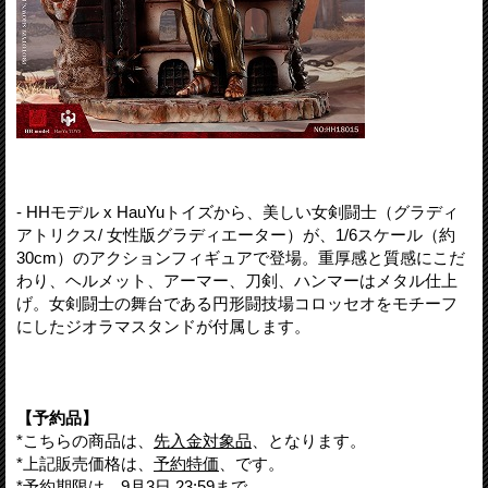
- HHモデル x HauYuトイズから、美しい女剣闘士（グラディ
アトリクス/ 女性版グラディエーター）が、1/6スケール（約
30cm）のアクションフィギュアで登場。重厚感と質感にこだ
わり、ヘルメット、アーマー、刀剣、ハンマーはメタル仕上
げ。女剣闘士の舞台である円形闘技場コロッセオをモチーフ
にしたジオラマスタンドが付属します。
【予約品】
*こちらの商品は、
先入金対象品
、となります。
*上記販売価格は、
予約特価
、です。
*予約期限は、
9月3日 23:59
まで。