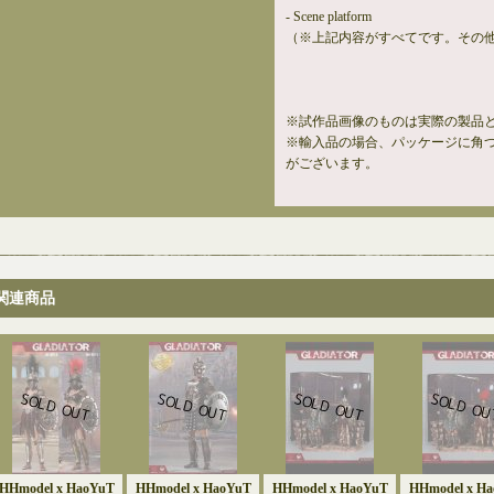
- Scene platform
（※上記内容がすべてです。その
※試作品画像のものは実際の製品
※輸入品の場合、パッケージに角
がございます。
関連商品
HHmodel x HaoYuT
HHmodel x HaoYuT
HHmodel x HaoYuT
HHmodel x H