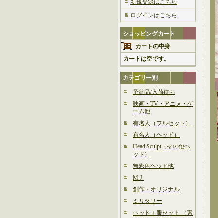
新規登録はこちら
ログインはこちら
ショッピングカート
カートの中身
カートは空です。
カテゴリー別
予約品/入荷待ち
映画・TV・アニメ・ゲ
ーム他
有名人（フルセット）
有名人（ヘッド）
Head Sculpt（その他ヘ
ッド）
無彩色ヘッド他
M.J.
創作・オリジナル
ミリタリー
ヘッド＋服セット （素