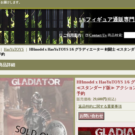
をお届けします。
1/6フィギュア通販専門
ご利用案内
｜
Contact Us
商品検索
:
｜
HaoYuTOYS
｜
HHmodel x HaoYuTOYS 1/6 グラディエーター 剣闘士 ≪ス
*予約
商品詳細
HHmodel x HaoYuTOYS 
≪スタンダード版≫ アクションフィ
予約
販売価格
:
29,680円
(税込)
返品特約に関する重要事項