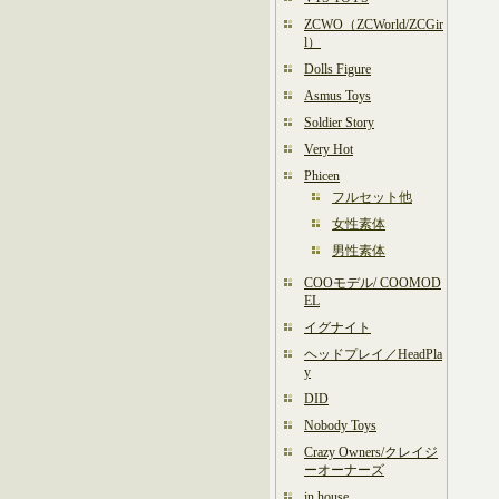
ZCWO（ZCWorld/ZCGir
l）
Dolls Figure
Asmus Toys
Soldier Story
Very Hot
Phicen
フルセット他
女性素体
男性素体
COOモデル/ COOMOD
EL
イグナイト
ヘッドプレイ／HeadPla
y
DID
Nobody Toys
Crazy Owners/クレイジ
ーオーナーズ
in house