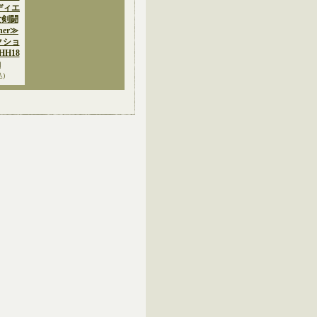
ラディエ
 女剣闘
her≫
クショ
H18
約
込)