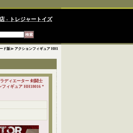
店 - トレジャートイズ
タンダード版≫ アクションフィギュア HH1
1/6 グラディエーター 剣闘士
ギュア HH18016 *