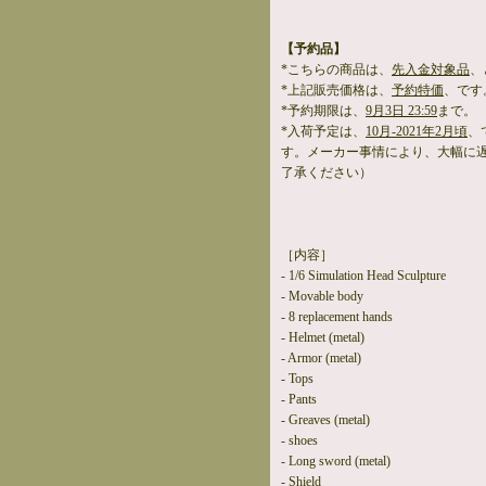
【予約品】
*こちらの商品は、
先入金対象品
、
*上記販売価格は、
予約特価
、です
*予約期限は、
9月3日 23:59
まで。
*入荷予定は、
10月-2021年2月頃
、
す。メーカー事情により、大幅に
了承ください）
［内容］
- 1/6 Simulation Head Sculpture
- Movable body
- 8 replacement hands
- Helmet (metal)
- Armor (metal)
- Tops
- Pants
- Greaves (metal)
- shoes
- Long sword (metal)
- Shield