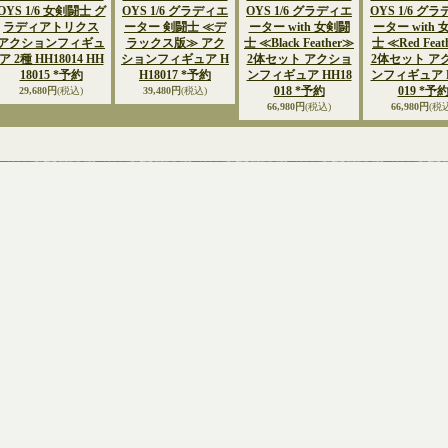
OYS 1/6 女剣闘士 グ
OYS 1/6 グラディエ
OYS 1/6 グラディエ
OYS 1/6 グ
ラディアトリクス
ーター 剣闘士 ≪デ
ーター with 女剣闘
ーター with
アクションフィギュ
ラックス版≫ アク
士 ≪Black Feather≫
士 ≪Red Feat
ア 2種 HH18014 HH
ションフィギュア H
2体セット アクショ
2体セット ア
18015 *予約
H18017 *予約
ンフィギュア HH18
ンフィギュア H
018 *予約
019 *予
29,680円
(税込)
39,480円
(税込)
66,980円
(税込)
66,980円
(税