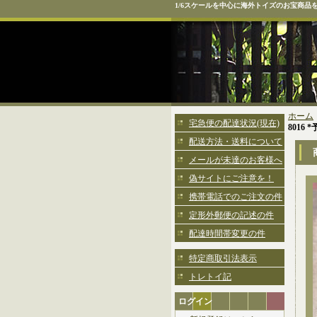
1/6スケールを中心に海外トイズのお宝商品
ホーム
宅急便の配達状況(現在)
8016 
配送方法・送料について
メールが未達のお客様へ
偽サイトにご注意を！
携帯電話でのご注文の件
定形外郵便の記述の件
配達時間帯変更の件
特定商取引法表示
トレトイ記
ログイン