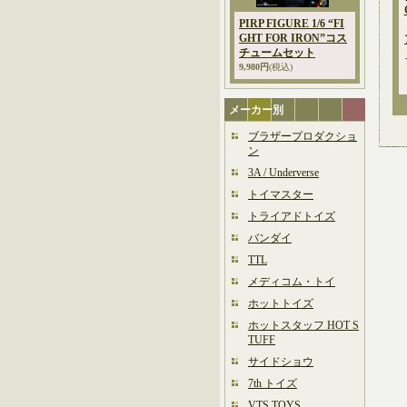
PIRP FIGURE 1/6 “FI
GHT FOR IRON”コス
チュームセット
9,980円
(税込)
メーカー別
ブラザープロダクショ
ン
3A / Underverse
トイマスター
トライアドトイズ
バンダイ
TTL
メディコム・トイ
ホットトイズ
ホットスタッフ HOT S
TUFF
サイドショウ
7th トイズ
VTS TOYS