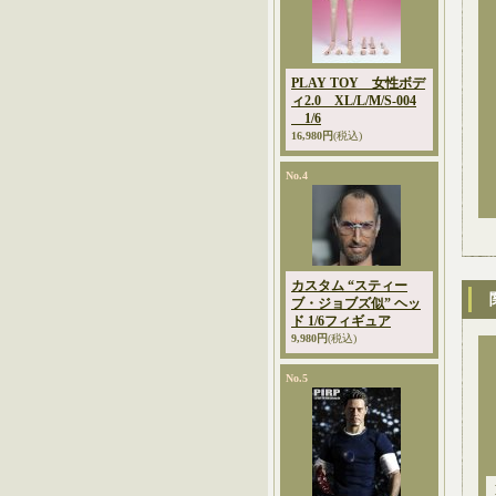
PLAY TOY 女性ボデ
ィ2.0 XL/L/M/S-004
1/6
16,980円
(税込)
No.4
カスタム “スティー
ブ・ジョブズ似” ヘッ
ド 1/6フィギュア
9,980円
(税込)
No.5