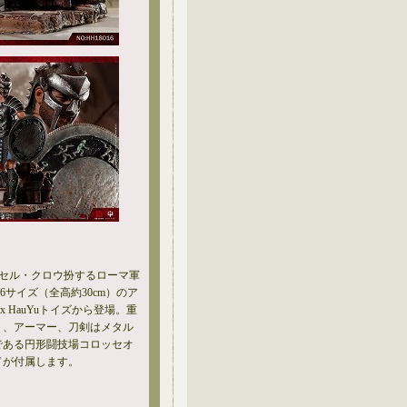
ッセル・クロウ扮するローマ軍
6サイズ（全高約30cm）のア
 HauYuトイズから登場。重
ト、アーマー、刀剣はメタル
である円形闘技場コロッセオ
ドが付属します。