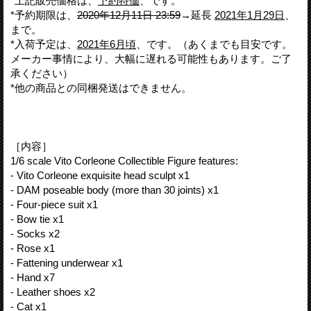
*上記販売価格は、
予約特価
、です。
*予約期限は、
2020年12月11日 23:59
→延長
2021年1月29日
、
まで。
*入荷予定は、
2021年6月頃
、です。（あくまでも目安です。
メーカー事情により、大幅に遅れる可能性もあります。ご了
承ください）
*他の商品との同梱発送はできません。
［内容］
1/6 scale Vito Corleone Collectible Figure features:
- Vito Corleone exquisite head sculpt x1
- DAM poseable body (more than 30 joints) x1
- Four-piece suit x1
- Bow tie x1
- Socks x2
- Rose x1
- Fattening underwear x1
- Hand x7
- Leather shoes x2
- Cat x1