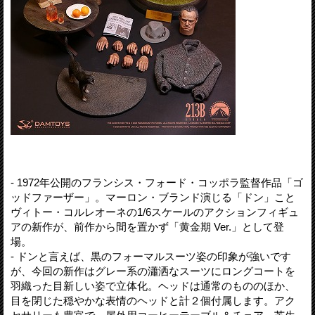
- 1972年公開のフランシス・フォード・コッポラ監督作品「ゴ
ッドファーザー」。マーロン・ブランド演じる「ドン」こと
ヴィトー・コルレオーネの1/6スケールのアクションフィギュ
アの新作が、前作から間を置かず「黄金期 Ver.」として登
場。
- ドンと言えば、黒のフォーマルスーツ姿の印象が強いです
が、今回の新作はグレー系の瀟洒なスーツにロングコートを
羽織った目新しい姿で立体化。ヘッドは通常のもののほか、
目を閉じた穏やかな表情のヘッドと計２個付属します。アク