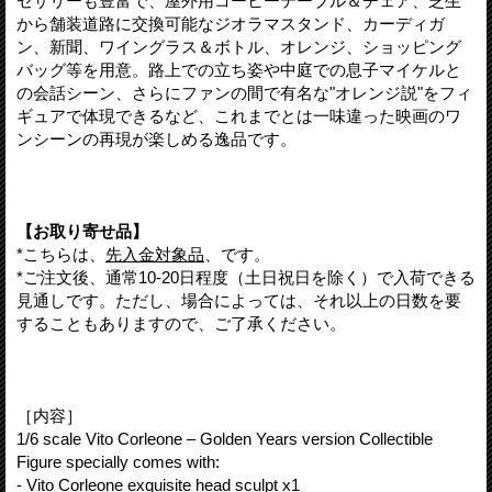
セサリーも豊富で、屋外用コーヒーテーブル＆チェア、芝生
から舗装道路に交換可能なジオラマスタンド、カーディガ
ン、新聞、ワイングラス＆ボトル、オレンジ、ショッピング
バッグ等を用意。路上での立ち姿や中庭での息子マイケルと
の会話シーン、さらにファンの間で有名な"オレンジ説"をフィ
ギュアで体現できるなど、これまでとは一味違った映画のワ
ンシーンの再現が楽しめる逸品です。
【お取り寄せ品】
*こちらは、
先入金対象品
、です。
*ご注文後、通常10-20日程度（土日祝日を除く）で入荷できる
見通しです。ただし、場合によっては、それ以上の日数を要
することもありますので、ご了承ください。
［内容］
1/6 scale Vito Corleone – Golden Years version Collectible
Figure specially comes with:
- Vito Corleone exquisite head sculpt x1