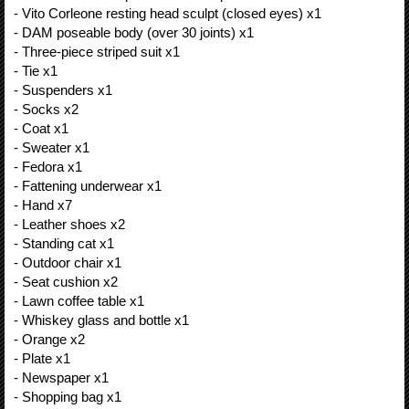
- Vito Corleone resting head sculpt (closed eyes) x1
- DAM poseable body (over 30 joints) x1
- Three-piece striped suit x1
- Tie x1
- Suspenders x1
- Socks x2
- Coat x1
- Sweater x1
- Fedora x1
- Fattening underwear x1
- Hand x7
- Leather shoes x2
- Standing cat x1
- Outdoor chair x1
- Seat cushion x2
- Lawn coffee table x1
- Whiskey glass and bottle x1
- Orange x2
- Plate x1
- Newspaper x1
- Shopping bag x1