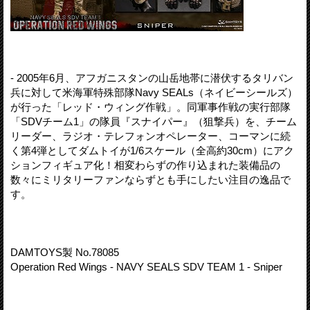
- 2005年6月、アフガニスタンの山岳地帯に潜伏するタリバン
兵に対して米海軍特殊部隊Navy SEALs（ネイビーシールズ）
が行った「レッド・ウィング作戦」。同軍事作戦の実行部隊
「SDVチーム1」の隊員『スナイパー』（狙撃兵）を、チーム
リーダー、ラジオ・テレフォンオペレーター、コーマンに続
く第4弾としてダムトイが1/6スケール（全高約30cm）にアク
ションフィギュア化！相変わらずの作り込まれた装備品の
数々にミリタリーファンならずとも手にしたい注目の逸品で
す。
DAMTOYS製 No.78085
Operation Red Wings - NAVY SEALS SDV TEAM 1 - Sniper