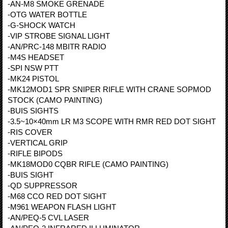
-AN-M8 SMOKE GRENADE
-OTG WATER BOTTLE
-G-SHOCK WATCH
-VIP STROBE SIGNAL LIGHT
-AN/PRC-148 MBITR RADIO
-M4S HEADSET
-SPI NSW PTT
-MK24 PISTOL
-MK12MOD1 SPR SNIPER RIFLE WITH CRANE SOPMOD
STOCK (CAMO PAINTING)
-BUIS SIGHTS
-3.5~10×40mm LR M3 SCOPE WITH RMR RED DOT SIGHT
-RIS COVER
-VERTICAL GRIP
-RIFLE BIPODS
-MK18MOD0 CQBR RIFLE (CAMO PAINTING)
-BUIS SIGHT
-QD SUPPRESSOR
-M68 CCO RED DOT SIGHT
-M961 WEAPON FLASH LIGHT
-AN/PEQ-5 CVL LASER