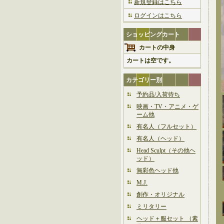
新規登録はこちら
ログインはこちら
ショッピングカート
カートの中身
カートは空です。
カテゴリー別
予約品/入荷待ち
映画・TV・アニメ・ゲ
ーム他
有名人（フルセット）
有名人（ヘッド）
Head Sculpt（その他ヘ
ッド）
無彩色ヘッド他
M.J.
創作・オリジナル
ミリタリー
ヘッド＋服セット （素