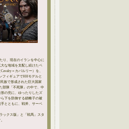
わたり、現在のイランを中心に
広大な地域を支配し続けたペ
avalry＝カバルリー）を、
ョンフィギュアでHHモデルと
。多民族で形成された巨大国家
た部隊「不死隊」の中で、中
錐形の兜に、ゆったりしたズ
から下を防御する鎖帷子の被
籠手とともに、戦斧、サーベ
デラックス版」と「戦馬」スタ
す。