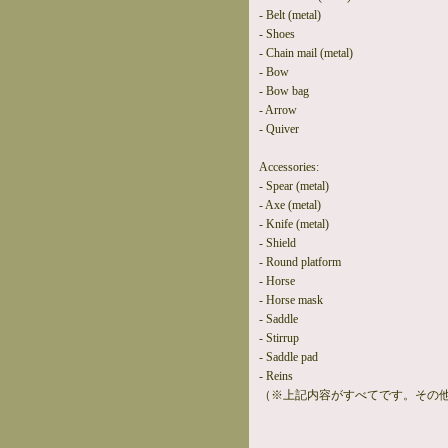
- Belt (metal)
- Shoes
- Chain mail (metal)
- Bow
- Bow bag
- Arrow
- Quiver
Accessories:
- Spear (metal)
- Axe (metal)
- Knife (metal)
- Shield
- Round platform
- Horse
- Horse mask
- Saddle
- Stirrup
- Saddle pad
- Reins
（※上記内容がすべてです。その