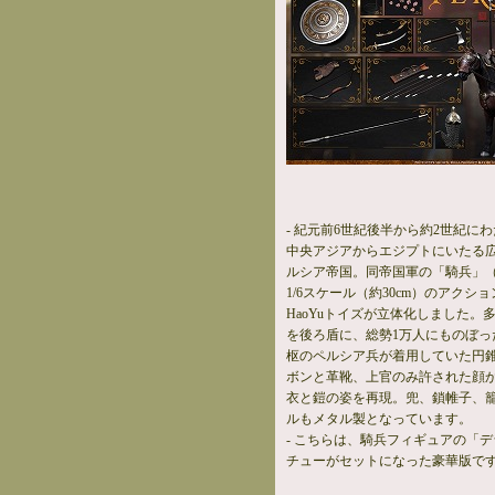
- 紀元前6世紀後半から約2世紀に
中央アジアからエジプトにいたる
ルシア帝国。同帝国軍の「騎兵」（C
1/6スケール（約30cm）のアクシ
HaoYuトイズが立体化しました
を後ろ盾に、総勢1万人にものぼっ
枢のペルシア兵が着用していた円
ボンと革靴、上官のみ許された顔
衣と鎧の姿を再現。兜、鎖帷子、
ルもメタル製となっています。
- こちらは、騎兵フィギュアの「
チューがセットになった豪華版で