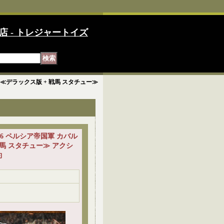
店 - トレジャートイズ
騎兵 ≪デラックス版 + 戦馬 スタチュー≫
 1/6 ペルシア帝国軍 カバル
戦馬 スタチュー≫ アクシ
約