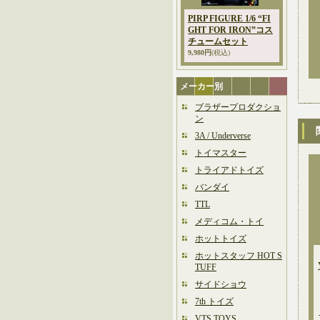
PIRP FIGURE 1/6 “FI
GHT FOR IRON”コス
チュームセット
9,980円
(税込)
メーカー別
ブラザープロダクショ
ン
3A / Underverse
トイマスター
トライアドトイズ
バンダイ
TTL
メディコム・トイ
ホットトイズ
ホットスタッフ HOT S
TUFF
サイドショウ
7th トイズ
VTS TOYS