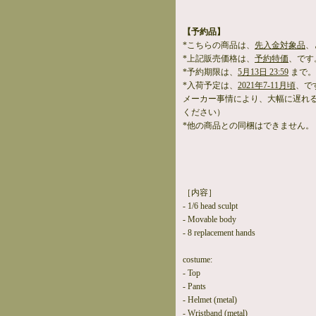
【予約品】
*こちらの商品は、
先入金対象品
、
*上記販売価格は、
予約特価
、です
*予約期限は、
5月13日 23:59
まで。
*入荷予定は、
2021年7-11月頃
、で
メーカー事情により、大幅に遅れ
ください）
*他の商品との同梱はできません。
［内容］
- 1/6 head sculpt
- Movable body
- 8 replacement hands
costume:
- Top
- Pants
- Helmet (metal)
- Wristband (metal)