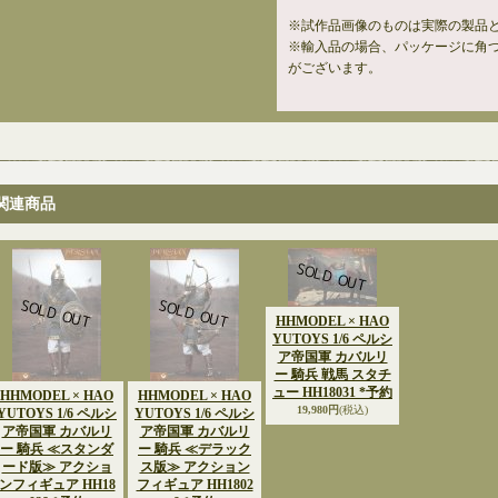
※試作品画像のものは実際の製品
※輸入品の場合、パッケージに角
がございます。
関連商品
HHMODEL × HAO
YUTOYS 1/6 ペルシ
ア帝国軍 カバルリ
ー 騎兵 戦馬 スタチ
ュー HH18031 *予約
HHMODEL × HAO
HHMODEL × HAO
19,980円
(税込)
YUTOYS 1/6 ペルシ
YUTOYS 1/6 ペルシ
ア帝国軍 カバルリ
ア帝国軍 カバルリ
ー 騎兵 ≪スタンダ
ー 騎兵 ≪デラック
ード版≫ アクショ
ス版≫ アクション
ンフィギュア HH18
フィギュア HH1802