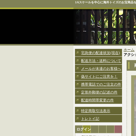
1/6スケールを中心に海外トイズのお宝商品
ホーム
宅急便の配達状況(現在)
アクショ
配送方法・送料について
メールが未達のお客様へ
偽サイトにご注意を！
携帯電話でのご注文の件
定形外郵便の記述の件
配達時間帯変更の件
特定商取引法表示
トレトイ記
ログイン