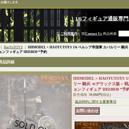
をお届けします。
1/6フィギュア通販専門
ご利用案内
｜
Contact Us
商品検索
:
｜
HaoYuTOYS
｜
HHMODEL × HAOYUTOYS 1/6 ペルシア帝国軍 カバルリー 
ンフィギュア HH18030 *予約
商品詳細
HHMODEL × HAOYUTOYS
リー 騎兵 ≪デラックス版 + 
ョンフィギュア HH18030 *予
販売価格
:
59,980円
(税込)
返品特約に関する重要事項