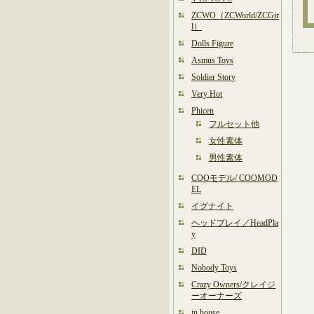
ZCWO（ZCWorld/ZCGir
l）
Dolls Figure
Asmus Toys
Soldier Story
Very Hot
Phicen
フルセット他
女性素体
男性素体
COOモデル/ COOMOD
EL
イグナイト
ヘッドプレイ／HeadPla
y
DID
Nobody Toys
Crazy Owners/クレイジ
ーオーナーズ
in house