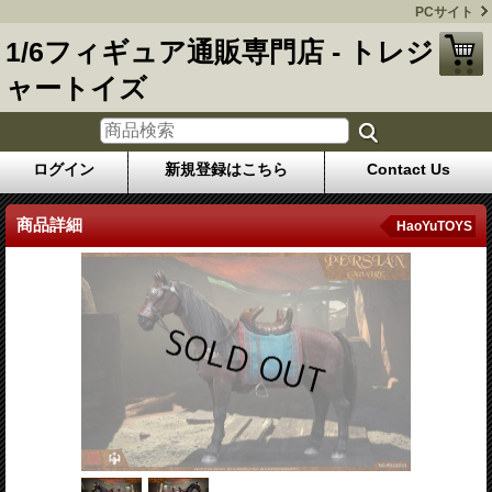
PCサイト
1/6フィギュア通販専門店 - トレジ
ャートイズ
ログイン
新規登録はこちら
Contact Us
商品詳細
HaoYuTOYS