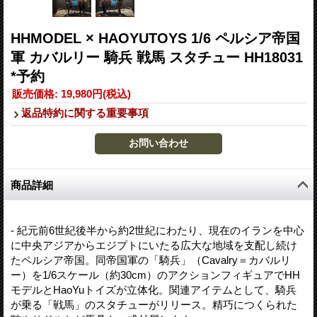
HHMODEL × HAOYUTOYS 1/6 ペルシア帝国
軍 カバルリー 騎兵 戦馬 スタチュー HH18031
*予約
販売価格
:
19,980円
(税込)
返品特約に関する重要事項
商品詳細
- 紀元前6世紀後半から約2世紀にわたり、現在のイランを中心
に中央アジアからエジプトにいたる広大な地域を支配し続け
たペルシア帝国。同帝国軍の「騎兵」（Cavalry＝カバルリ
ー）を1/6スケール（約30cm）のアクションフィギュアでHH
モデルとHaoYuトイズが立体化。関連アイテムとして、騎兵
が乗る「戦馬」のスタチューがリリース。精巧につくられた