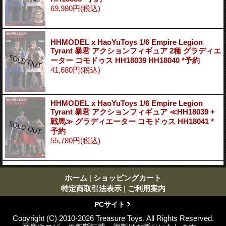
69,980円
(税込)
HHMODEL x HaoYuToys 1/6 Empire Legion
Tyrant 暴君 アクションフィギュア 2種 グラディエ
ーター コモドゥス HH18039 HH18040 *予約
41,680円
(税込)
HHMODEL x HaoYuToys 1/6 Empire Legion
Tyrant 暴君 アクションフィギュア ≪HH18039 +
戦馬≫ グラディエーター コモドゥス HH18041 *
予約
55,780円
(税込)
ホーム
|
ショッピングカート
特定商取引法表示
|
ご利用案内
PCサイト
Copyright (C) 2010-2026 Treasure Toys. All Rights Reserved.