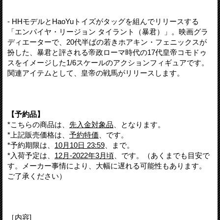
- HHモデルとHaoYuトイズがタッグを組んでリリースする
「エンパイヤ・リージョン タイラント（暴君）」。映画グラ
ディエーターで、20代半ばの若きホアキン・フェニックスが
扮した、暴君と評される帝政ローマ時代の17代皇帝コモドゥ
スをイメージした1/6スケールのアクションフィギュアです。
関連アイテムとして、皇帝の戦馬がリリースします。
【予約品】
*こちらの商品は、
先入金対象品
、となります。
*上記販売価格は、
予約特価
、です。
*予約期限は、
10月10日 23:59
、まで。
*入荷予定は、
12月-2022年3月頃
、です。（あくまでも目安で
す。メーカー事情により、大幅に遅れる可能性もあります。
ご了承ください）
［内容]