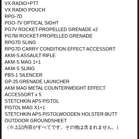
VX RADIO+PTT
VX RADIO POUCH
RPG-7D
PGO-7V OPTICAL SIGHT
PG7V ROCKET-PROPELLED GRENADE x2
PG7M ROCKET-PROPELLED GRENADE
RPG7D SLING
RPG7D CARRY CONDITION EFFECT ACCESSORT
AKM-S ASSAULT RIFLE
AKM-S MAG 1+1
AKM-S SLING
PBS-1 SILENCER
GP-25 GRENADE LAUNCHER
AKM MAG METAL COUNTERWEIGHT EFFECT
ACCESSORT x 5
STETCHKIN APS PISTOL
PISTOL MAG X1+1
STETCHKIN APS PISTOLWOODEN HOLSTER-BUTT
OUTDOOR GROUNDSHEET
（※上記内容がすべてです。その他は含まれません。）