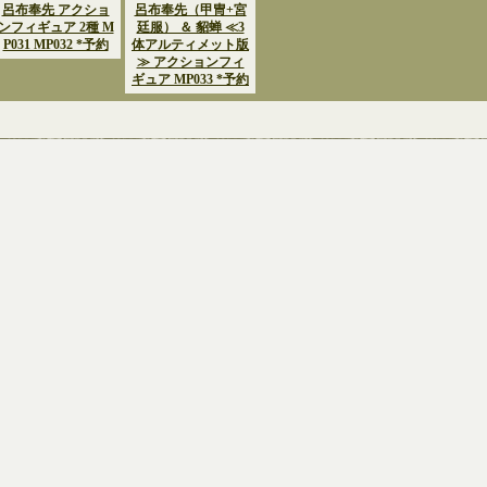
呂布奉先 アクショ
呂布奉先（甲冑+宮
ンフィギュア 2種 M
廷服） ＆ 貂蝉 ≪3
P031 MP032 *予約
体アルティメット版
≫ アクションフィ
ギュア MP033 *予約