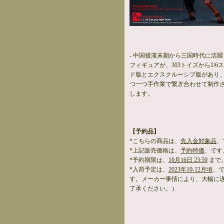
- 中国後漢末期から三国時代に活
フィギュアが、303トイズから1/
ド版とエクスクルーシブ版があり、
つ一つ手作業で繋ぎ合わせて制作
します。
【予約品】
*こちらの商品は、
先入金対象品
、
*上記販売価格は、
予約特価
、です
*予約期限は、
10月16日 23:59
まで
*入荷予定は、
2023年10-12月頃
、
す。メーカー事情により、大幅に
了承ください。）