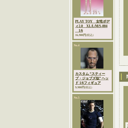
PLAY TOY 女性ボデ
ィ2.0 XL/L/M/S-004
1/6
16,980円
(税込)
No.4
カスタム “スティー
ブ・ジョブズ似” ヘッ
ド 1/6フィギュア
9,980円
(税込)
No.5