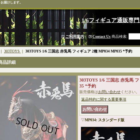
をお届けします。
1/6フィギュア通販専門
ご利用案内
｜
Contact Us
商品検索
:
｜
303TOYS
｜
303TOYS 1/6 三国志 赤兎馬 フィギュア 2種 MP034 MP035 *予約
商品詳細
303TOYS 1/6 三国志 赤兎馬 
35 *予約
販売価格は
お問い合わせ
ください。
返品特約に関する重要事項
▽
MP034: スタンダード版