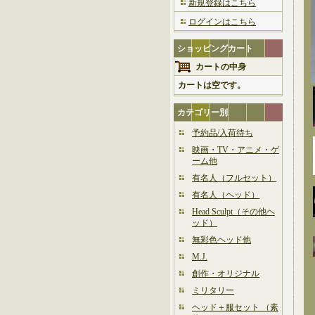
新規登録はこちら
ログインはこちら
ショッピングカート
カートの中身
カートは空です。
カテゴリー別
予約品/入荷待ち
映画・TV・アニメ・ゲ
ーム他
有名人（フルセット）
有名人（ヘッド）
Head Sculpt（その他ヘ
ッド）
無彩色ヘッド他
M.J.
創作・オリジナル
ミリタリー
ヘッド＋服セット （素