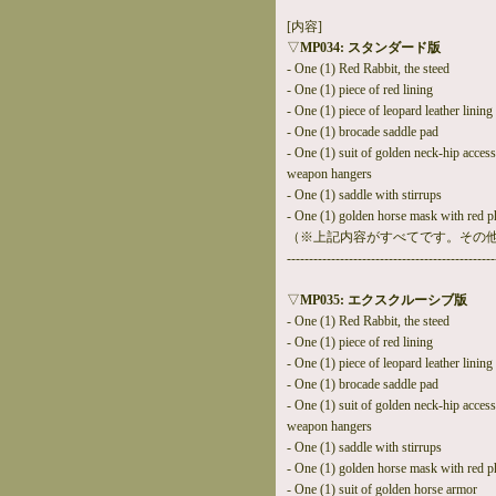
[内容]
▽
MP034: スタンダード版
- One (1) Red Rabbit, the steed
- One (1) piece of red lining
- One (1) piece of leopard leather lining
- One (1) brocade saddle pad
- One (1) suit of golden neck-hip acces
weapon hangers
- One (1) saddle with stirrups
- One (1) golden horse mask with red phe
（※上記内容がすべてです。その
-----------------------------------------------
▽
MP035: エクスクルーシブ版
- One (1) Red Rabbit, the steed
- One (1) piece of red lining
- One (1) piece of leopard leather lining
- One (1) brocade saddle pad
- One (1) suit of golden neck-hip acces
weapon hangers
- One (1) saddle with stirrups
- One (1) golden horse mask with red phe
- One (1) suit of golden horse armor