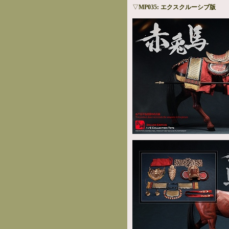
▽
MP035: エクスクルーシブ版