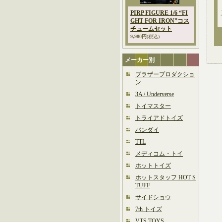
PIRP FIGURE 1/6 “FI
GHT FOR IRON”コス
チュームセット
9,980円
(税込)
メーカー別
ブラザープロダクショ
ン
3A / Underverse
トイマスター
トライアドトイズ
バンダイ
TTL
メディコム・トイ
ホットトイズ
ホットスタッフ HOT S
TUFF
サイドショウ
7th トイズ
VTS TOYS