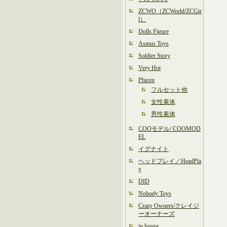
ZCWO（ZCWorld/ZCGir
l）
Dolls Figure
Asmus Toys
Soldier Story
Very Hot
Phicen
フルセット他
女性素体
男性素体
COOモデル/ COOMOD
EL
イグナイト
ヘッドプレイ／HeadPla
y
DID
Nobody Toys
Crazy Owners/クレイジ
ーオーナーズ
in house