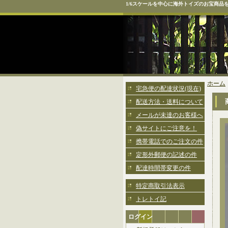
1/6スケールを中心に海外トイズのお宝商品
ホーム
宅急便の配達状況(現在)
配送方法・送料について
メールが未達のお客様へ
偽サイトにご注意を！
携帯電話でのご注文の件
定形外郵便の記述の件
配達時間帯変更の件
特定商取引法表示
トレトイ記
ログイン