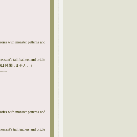
sories with monster patterns and
asant's tail feathers and bridle
他は付属しません。）
------
sories with monster patterns and
asant's tail feathers and bridle