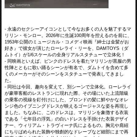
- 永遠のセクシーアイコンとして今なお多くの人を魅了するマ
リリン・モンロー。2026年に生誕100周年を控えるのを前に、
1953年公開のミュージカル・コメディ映画『紳士は金髪がお
好き』で彼女が演じたローレライ・リーを、DAMTOYS（ダ
ムトイ）が1/6スケールの全身リアルスタチューで立体化！
- 同映画といえば、ピンクのドレスを着たマリリンが黒服の男
性陣とともに歌い踊るシーンが有名で、ダムトイを含めて多
くのメーカーがそのシーンをスタチューで発表してきまし
た。
- 同社は今回、趣向を変えて、別シーンで立体化。ローレライ
が豪華客船のレストランに現れた際、その場にいた上流階級
の乗客の視線を釘付けにした、ブロンドの髪に鮮やかなオレ
ンジ色のイブニングドレスが映えるゴージャスな姿を再現し
ました。ちなみに、このドレスは、マリリンを象徴する衣装
である「七年目の浮気」の白いドレスを手掛けた衣装デザイ
ナー、ウィリアム・トラヴィーナ氏によるもの。胸元や肩紐
にちりばめられた装飾や独創的なドレープなど細部にまで再