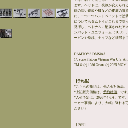
ます。ヘッドは、視線が変えられ
顔の深い傷痕や皺などの皮膚の質
に、一つ一つハンドペイントで塗
についてもダムトイがこれまで培
発揮し、ベトナムに配属されたア
ンバット・ユニフォーム（TCU）、
ービンや拳銃、ナイフなど細部ま
DAMTOYS DMS045
1/6 scale Platoon Vietnam War U.S. Ar
TM & (c) 1986 Orion. (c) 2025 MGM
【予約品】
*こちらの商品は、
先入金対象品
、
*上記販売価格は、
予約特価
、です
*入荷予定は、
2026年4-6月
、です
ーカー事情により、大幅に遅れる
ださい）
［内容]