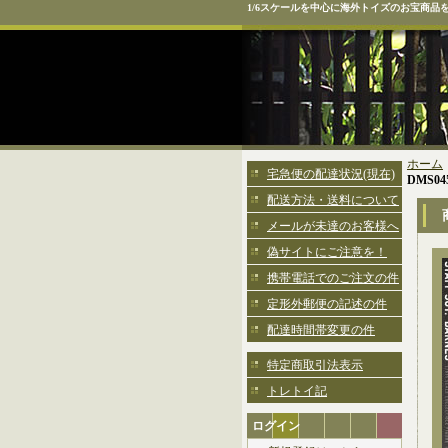
1/6スケールを中心に海外トイズのお宝商品
ホーム
宅急便の配達状況(現在)
DMS04
配送方法・送料について
メールが未達のお客様へ
偽サイトにご注意を！
携帯電話でのご注文の件
定形外郵便の記述の件
配達時間帯変更の件
特定商取引法表示
トレトイ記
ログイン