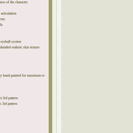
ess of the character.
articulation
arms:
ds
g eyeball system
etailed realistic skin texture
ally hand-painted for maximum re
t 3rd pattern
 3rd pattern