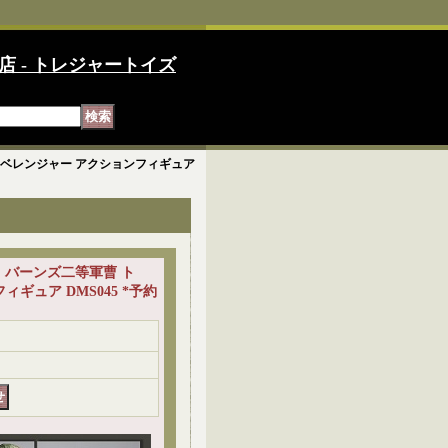
店 - トレジャートイズ
トム・ベレンジャー アクションフィギュア
ン』 バーンズ二等軍曹 ト
ギュア DMS045 *予約