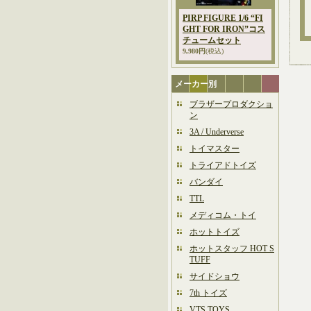
PIRP FIGURE 1/6 “FI
GHT FOR IRON”コス
チュームセット
9,980円
(税込)
メーカー別
ブラザープロダクショ
ン
3A / Underverse
トイマスター
トライアドトイズ
バンダイ
TTL
メディコム・トイ
ホットトイズ
ホットスタッフ HOT S
TUFF
サイドショウ
7th トイズ
VTS TOYS