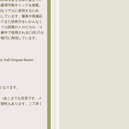
る眼球可動ギミックを搭載。
感をリアルに表現するため
装しています。服装や装備品
ってきた技術力をいかんなく
メリカ陸軍のトロピカル・コ
劇中で使用されるCAR-15カ
で精巧に再現しています。
my Staff Sergeant Barnes
となります。
。
。（あくまでも目安です。メ
可能性もあります。ご了承く