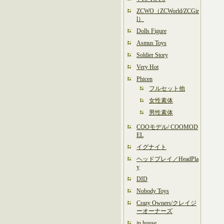
ZCWO（ZCWorld/ZCGir
l）
Dolls Figure
Asmus Toys
Soldier Story
Very Hot
Phicen
フルセット他
女性素体
男性素体
COOモデル/ COOMOD
EL
イグナイト
ヘッドプレイ／HeadPla
y
DID
Nobody Toys
Crazy Owners/クレイジ
ーオーナーズ
in house