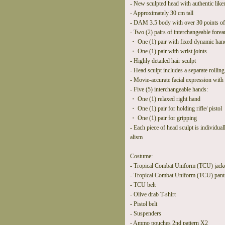
- New sculpted head with authentic liken
- Approximately 30 cm tall
- DAM 3.5 body with over 30 points of 
- Two (2) pairs of interchangeable fore
・ One (1) pair with fixed dynamic han
・ One (1) pair with wrist joints
- Highly detailed hair sculpt
- Head sculpt includes a separate rollin
- Movie-accurate facial expression with d
- Five (5) interchangeable hands:
・ One (1) relaxed right hand
・ One (1) pair for holding rifle/ pistol
・ One (1) pair for gripping
- Each piece of head sculpt is individu
alism
Costume:
- Tropical Combat Uniform (TCU) jacke
- Tropical Combat Uniform (TCU) pants
- TCU belt
- Olive drab T-shirt
- Pistol belt
- Suspenders
- Ammo pouches 2nd pattern X2