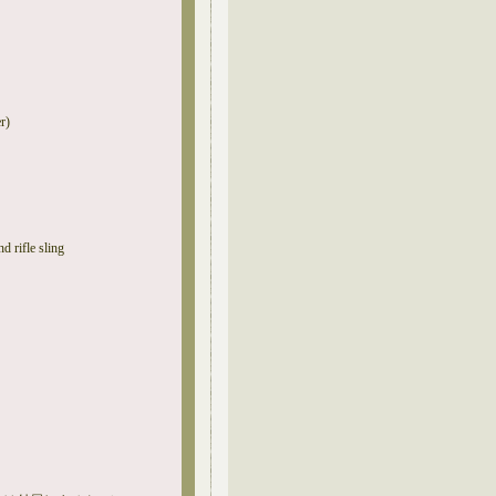
r)
 rifle sling