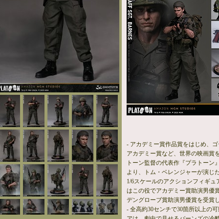
- アカデミー賞作品賞をはじめ、
アカデミー賞など、世界の映画賞
トーン監督の代表作『プラトーン
より、トム・ベレンジャーが演じ
1/6スケールのアクションフィギ
はこの役でアカデミー賞助演男優
デングローブ賞助演男優賞を受賞
- 全高約30センチで30箇所以上
アは、劇中で見せるバーンズの冷