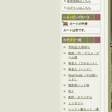
新規登録はこちら
ログインはこちら
ショッピングカート
カートの中身
カートは空です。
カテゴリー別
予約品/入荷待ち
映画・TV・アニメ・ゲ
ーム他
有名人（フルセット）
有名人（ヘッド）
Head Sculpt（その他ヘ
ッド）
無彩色ヘッド他
M.J.
創作・オリジナル
ミリタリー
ヘッド＋服セット （素