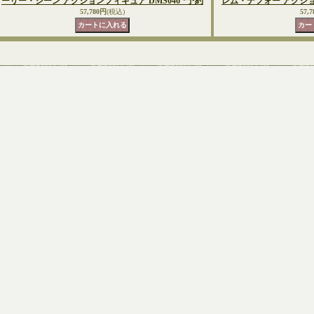
ーリー・シーン アクションフィギュア DMS046 *予約
レム・デフォー アクション
57,780円
(税込)
57,