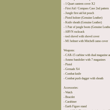
- 1 Quart canteen cover X2
- First Aid / Compass Case 2nd pattern
- Jungle first aid kit pouch
- Pistol holster (Genuine Leather)
- Knife sheath (Genuine Leather)
- 1 Pair of jungle boots (Genuine Leathe
- ARVN rucksack
- tool shovel with shovel cover
- M1 helmet with Mitchell camo cover
Weapons:
- CAR-15 carbine with dual magazine and
- Ammo bandolier with 7 magazines
- Pistol
- Grenade X4
- Combat knife
- Combat push dagger with sheath
Accessories:
- Watch
- Bracelet
- Carabiner
- Earth Figure stand