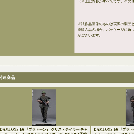
（※上記内容がすべてです。その
※試作品画像のものは実際の製品
※輸入品の場合、パッケージに角
がございます。
関連商品
DAMTOYS 1/6 『プラトーン』 クリス・テイラー チャ
DAMTOYS 1/6 『プ