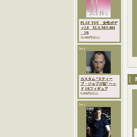
PLAY TOY 女性ボデ
ィ2.0 XL/L/M/S-004
1/6
16,980円
(税込)
No.4
カスタム “スティー
ブ・ジョブズ似” ヘッ
ド 1/6フィギュア
9,980円
(税込)
No.5