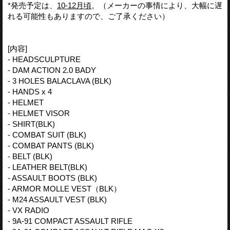
*発売予定は、
10-12月頃
。（メーカーの事情により、大幅に遅
れる可能性もありますので、ご了承ください）
[内容]
- HEADSCULPTURE
- DAM ACTION 2.0 BADY
- 3 HOLES BALACLAVA (BLK)
- HANDS x 4
- HELMET
- HELMET VISOR
- SHIRT(BLK)
- COMBAT SUIT (BLK)
- COMBAT PANTS (BLK)
- BELT (BLK)
- LEATHER BELT(BLK)
- ASSAULT BOOTS (BLK)
- ARMOR MOLLE VEST（BLK）
- M24 ASSAULT VEST (BLK)
- VX RADIO
- 9A-91 COMPACT ASSAULT RIFLE