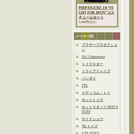
PIRP FIGURE 1/6 “FI
GHT FOR IRON”コス
チュームセット
9,980円
(税込)
メーカー別
ブラザープロダクショ
ン
3A / Underverse
トイマスター
トライアドトイズ
バンダイ
TTL
メディコム・トイ
ホットトイズ
ホットスタッフ HOT S
TUFF
サイドショウ
7th トイズ
VTS TOYS