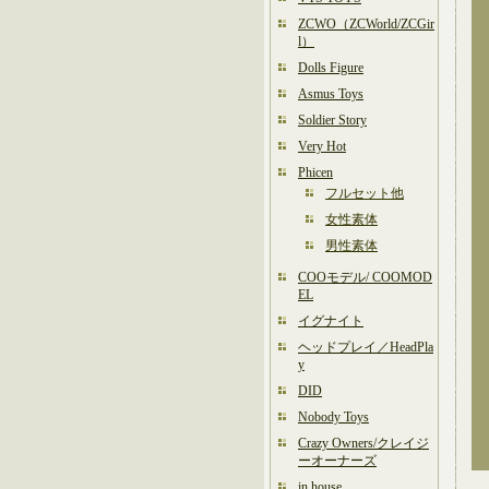
ZCWO（ZCWorld/ZCGir
l）
Dolls Figure
Asmus Toys
Soldier Story
Very Hot
Phicen
フルセット他
女性素体
男性素体
COOモデル/ COOMOD
EL
イグナイト
ヘッドプレイ／HeadPla
y
DID
Nobody Toys
Crazy Owners/クレイジ
ーオーナーズ
in house