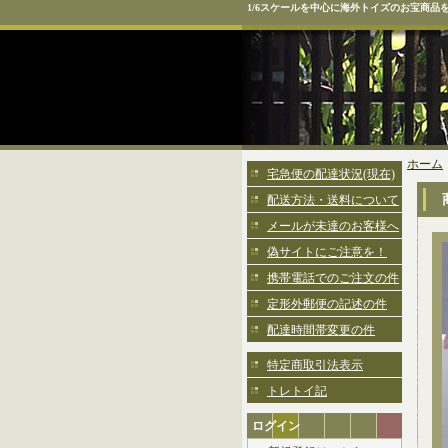
1/6スケールを中心に海外トイズのお宝商品
ホーム
宅急便の配達状況(現在)
配送方法・送料について
メールが未達のお客様へ
偽サイトにご注意を！
携帯電話でのご注文の件
定形外郵便の記述の件
配達時間帯変更の件
特定商取引法表示
トレトイ記
ログイン