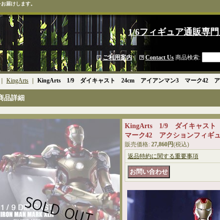
をお届けします。
1/6フィギュア通販専門
ご利用案内
｜
Contact Us
商品検索
:
｜
KingArts
｜
KingArts 1/9 ダイキャスト 24cm アイアンマン3 マーク42 
商品詳細
KingArts 1/9 ダイキャ
マーク42 アクションフィギュア
販売価格
:
27,860円
(税込)
返品特約に関する重要事項