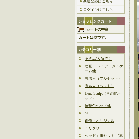
新規登録はこちら
ログインはこちら
ショッピングカート
カートの中身
カートは空です。
カテゴリー別
予約品/入荷待ち
映画・TV・アニメ・ゲ
ーム他
有名人（フルセット）
有名人（ヘッド）
Head Sculpt（その他ヘ
ッド）
無彩色ヘッド他
M.J.
創作・オリジナル
ミリタリー
ヘッド＋服セット （素