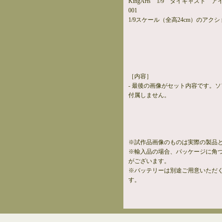
KingArts 1/9 ダイキャスト 
001
1/9スケール
（全高24cm）
のアクシ
［内容］
- 最後の画像がセット内容です。
付属しません。
※試作品画像のものは実際の製品
※輸入品の場合、パッケージに角
がございます。
※バッテリーは別途ご用意いただ
す。