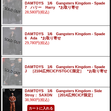
DAMTOYS 1/6 Gangsters Kingdom - Spade
7 ハリー Harry *お取り寄せ
28,580円
(税込)
DAMTOYS 1/6 Gangsters Kingdom - Spade
6 Ada *お取り寄せ
29,780円
(税込)
DAMTOYS 1/6 Gangsters Kingdom - Spade
J ［2104広州CICF/STGCC限定］ *お取り寄せ
DAMTOYS 1/6 Gangsters Kingdom - Side
Stroy： SAXON ［2014広州CICF限定］
38,980円
(税込)