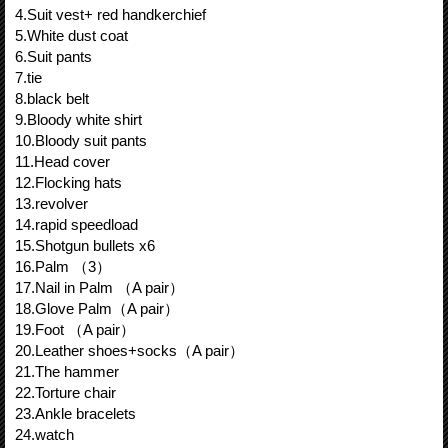
4.Suit vest+ red handkerchief
5.White dust coat
6.Suit pants
7.tie
8.black belt
9.Bloody white shirt
10.Bloody suit pants
11.Head cover
12.Flocking hats
13.revolver
14.rapid speedload
15.Shotgun bullets x6
16.Palm （3）
17.Nail in Palm （A pair）
18.Glove Palm（A pair）
19.Foot （A pair）
20.Leather shoes+socks（A pair）
21.The hammer
22.Torture chair
23.Ankle bracelets
24.watch