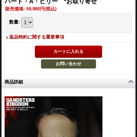
ハート・A・ビリー *お取り寄せ
販売価格
:
59,980円
(税込)
数量
:
返品特約に関する重要事項
商品詳細