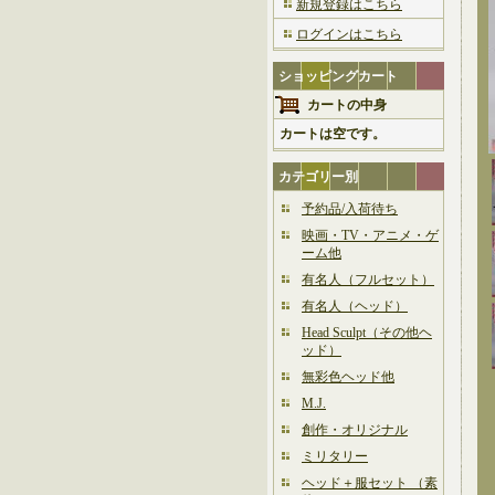
新規登録はこちら
ログインはこちら
ショッピングカート
カートの中身
カートは空です。
カテゴリー別
予約品/入荷待ち
映画・TV・アニメ・ゲ
ーム他
有名人（フルセット）
有名人（ヘッド）
Head Sculpt（その他ヘ
ッド）
無彩色ヘッド他
M.J.
創作・オリジナル
ミリタリー
ヘッド＋服セット （素