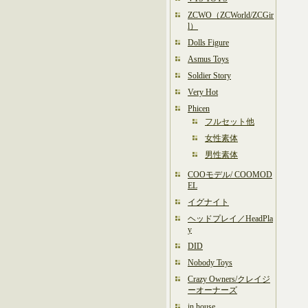
ZCWO（ZCWorld/ZCGir
l）
Dolls Figure
Asmus Toys
Soldier Story
Very Hot
Phicen
フルセット他
女性素体
男性素体
COOモデル/ COOMOD
EL
イグナイト
ヘッドプレイ／HeadPla
y
DID
Nobody Toys
Crazy Owners/クレイジ
ーオーナーズ
in house