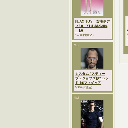
PLAY TOY 女性ボデ
ィ2.0 XL/L/M/S-004
1/6
16,980円
(税込)
No.4
カスタム “スティー
ブ・ジョブズ似” ヘッ
ド 1/6フィギュア
9,980円
(税込)
No.5