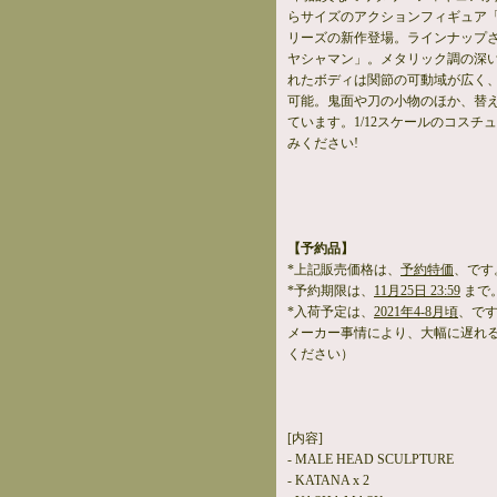
らサイズのアクションフィギュア「F
リーズの新作登場。ラインナップさ
ヤシャマン」。メタリック調の深
れたボディは関節の可動域が広く
可能。鬼面や刀の小物のほか、替
ています。1/12スケールのコスチ
みください!
【予約品】
*上記販売価格は、
予約特価
、です
*予約期限は、
11月25日 23:59
まで
*入荷予定は、
2021年4-8月頃
、で
メーカー事情により、大幅に遅れ
ください）
[内容]
- MALE HEAD SCULPTURE
- KATANA x 2