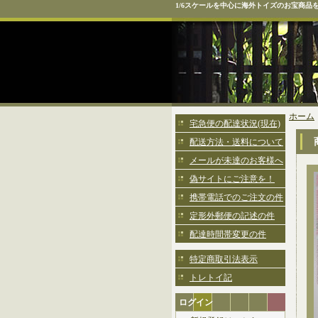
1/6スケールを中心に海外トイズのお宝商品
ホーム
宅急便の配達状況(現在)
配送方法・送料について
メールが未達のお客様へ
偽サイトにご注意を！
携帯電話でのご注文の件
定形外郵便の記述の件
配達時間帯変更の件
特定商取引法表示
トレトイ記
ログイン