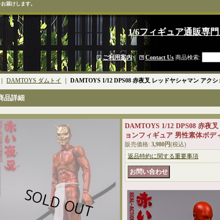
をお届けします。
1/6フィギュア通販専門
ご利用案内
｜
Contact Us
商品検索
:
｜
DAMTOYS ダムトイ
｜
DAMTOYS 1/12 DPS08 赤夜叉 レッドヤシャマン 
商品詳細
DAMTOYS 1/12 DPS08 
ョンフィギュア 男性素体ボディ
販売価格
:
3,980円
(税込)
返品特約に関する重要事項