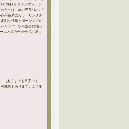
UNMAN ファンマン」シ
れたのは「赤い夜叉/ レッド
い赤茶色系にカラーリングさ
、多彩な仕草とポージングが
えハンドパーツも豊富に揃っ
ュームと組み合わせてお楽し
。
。
す。（あくまでも目安です。
る可能性もあります。ご了承