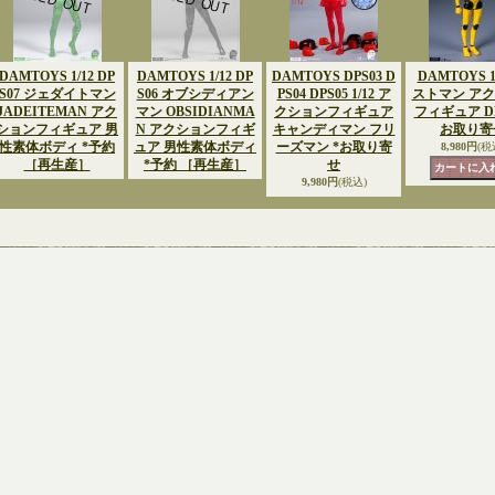
DAMTOYS 1/12 DP
DAMTOYS 1/12 DP
DAMTOYS DPS03 D
DAMTOYS 1
S07 ジェダイトマン
S06 オブシディアン
PS04 DPS05 1/12 ア
ストマン ア
JADEITEMAN アク
マン OBSIDIANMA
クションフィギュア
フィギュア DP
ションフィギュア 男
N アクションフィギ
キャンディマン フリ
お取り寄
性素体ボディ *予約
ュア 男性素体ボディ
ーズマン *お取り寄
8,980円
(税
［再生産］
*予約 ［再生産］
せ
9,980円
(税込)