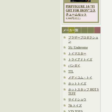
PIRP FIGURE 1/6 “FI
GHT FOR IRON”コス
チュームセット
9,980円
(税込)
メーカー別
ブラザープロダクショ
ン
3A / Underverse
トイマスター
トライアドトイズ
バンダイ
TTL
メディコム・トイ
ホットトイズ
ホットスタッフ HOT S
TUFF
サイドショウ
7th トイズ
VTS TOYS