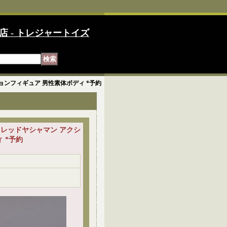
店 - トレジャートイズ
アクションフィギュア 男性素体ボディ *予約
赤夜叉 レッドヤシャマン アクシ
 *予約